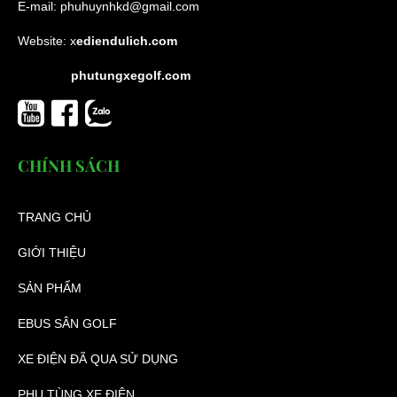
E-mail:
phuhuynhkd@gmail.com
Website:
x
ediendulich.com
phutungxegolf.com
CHÍNH SÁCH
TRANG CHỦ
GIỚI THIỆU
SẢN PHẨM
EBUS SÂN GOLF
XE ĐIỆN ĐÃ QUA SỬ DỤNG
PHỤ TÙNG XE ĐIỆN