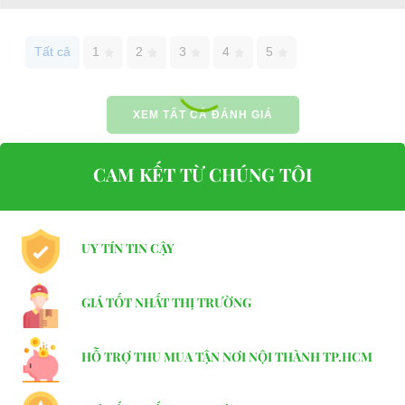
Website:
phutungxegolf.com
Tất cả
1
2
3
4
5
XEM TẤT CẢ ĐÁNH GIÁ
CAM KẾT TỪ CHÚNG TÔI
UY TÍN TIN CẬY
GIÁ TỐT NHẤT THỊ TRƯỜNG
HỖ TRỢ THU MUA TẬN NƠI NỘI THÀNH TP.HCM