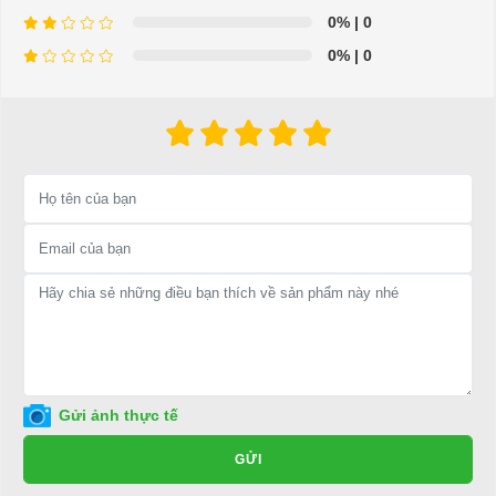
0%
| 0
0%
| 0
⇒ Xem thêm:
Bạn nên chọn mua Xe điện sân golf chất lượng giá
tốt ở đâu?
Để được tư vấn thêm về cách sử dụng xe ô tô điện để tăng tuổi thọ
cho xe hoặc có vấn đề gì cần được hỗ trợ, quý khách vui lòng liên
hệ:
LIÊN HỆ CÔNG TY:
Công ty TNHH TM DV XNK
Đại Cường
Địa chỉ: 845 Quốc Lộ 13, Phường Hiệp Bình Phước, Thành phố
Thủ Đức, TP.HCM
Điện thoại: 08 68 100 260 ( Châu ) - 093 211 3677 ( Phú )
Gửi ảnh thực tế
E-mail:
phuhuynhkd@gmail.com
GỬI
Website:
xediendulich.com