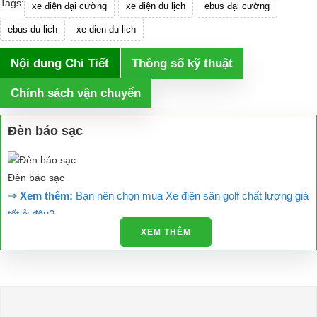
Tags:
xe điện đại cường
xe điện du lịch
ebus đại cường
ebus du lich
xe dien du lich
Nội dung Chi Tiết
Thông số kỹ thuật
Chính sách vận chuyển
Đèn báo sạc
Đèn báo sạc
⇒ Xem thêm:
Bạn nên chọn mua Xe điện sân golf chất lượng giá
tốt ở đâu?
XEM THÊM
Để được tư vấn thêm về cách sử dụng xe ô tô điện để tăng tuổi thọ
cho xe hoặc có vấn đề gì cần được hỗ trợ, quý khách vui lòng liên
hệ:
LIÊN HỆ CÔNG TY:
Công ty TNHH TM DV XNK