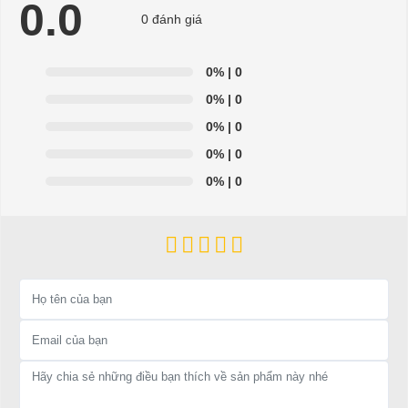
0.0
Đại Cường
0 đánh giá
Địa chỉ: 845 Quốc Lộ 13, Phường Hiệp Bình Phước, Thành phố
Thủ Đức, TP.HCM
0%
| 0
Điện thoại: 08 68 100 260 ( Châu ) - 093 211 3677 ( Phú )
0%
| 0
0%
| 0
E-mail:
phuhuynhkd@gmail.com
0%
| 0
Website:
xediendulich.com
0%
| 0
Website:
phutungxegolf.com