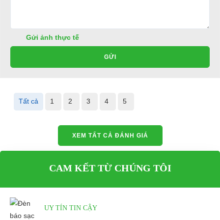
Gửi ảnh thực tế
GỬI
Tất cả
1
2
3
4
5
XEM TẤT CẢ ĐÁNH GIÁ
CAM KẾT TỪ CHÚNG TÔI
UY TÍN TIN CẬY