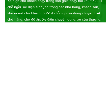
Xe điện chở khách chạy trong sân golf, chạy nội khu từ 2- 11
chỗ ngồi. Xe điện sử dụng trong các nhà hàng, khách sạn,
khu resort chở khách từ 2-14 chỗ ngồi và dòng chuyên biệt
chở hàng, chở đồ ăn. Xe điện chuyện dụng: xe cứu thương,
xe cứu hỏa, xe dùng chở học sinh nhỏ tuổi,...Xe chở hành lý,
chở đồ dùng sinh hoạt,....Các dòng tân trang : Sanyo Nhật
Bản, Yamaha, hitachi, EZGO, Clubcar,....Các dòng xe nhập
khẩu mới: LVTONG, HDK, LANGQING, EAGLE chính hãng.
Giá cả hợp lý, phù hợp nhu cầu, chúng tôi cam kết đem tới
sự hài lòng đến Quý khách
Lý do tại sao chọn
Xe điện Đại Cường phân phối rộng khắp trên cả nước,
phục vụ khách hàng cá nhân, hộ gia đình, nhà hàng, bệnh
viện, khu resort, khách sạn, khu nghỉ dưỡng. Song song đó
chế độ bảo trì bảo dưỡng tận tình đến từng khách hàng khi
nhận được thông báo.