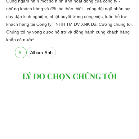
Cùng ngắm nhìn một số hình ảnh hoạt động của công ty -
những khách hàng và đối tác thân thiết - cùng đội ngũ nhân sự
dày dặn kinh nghiệm, nhiệt huyết trong công việc, luôn hỗ trợ
khách hàng tại Công ty TNHH TM DV XNK Đại Cường chúng tôi.
Chúng tôi hy vọng được hỗ trợ và đồng hành cùng khách hàng
khắp cả nước!
All
Album Ảnh
LÝ DO CHỌN CHÚNG TÔI
Mẫu mã đa dạng, sản
Đơn vị sản xuất và cung
phẩm đảm bảo chất
cấp xe ô tô điện chính
lượng