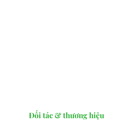
hãng
luôn có chính sách bảo
tại thị trường Việt Nam
hành tốt
Phân phối, cung ứng
Giá cả luôn ưu đãi cho
dịch vụ bảo trì sửa
khách hàng
chữa
cung cấp phụ tùng chính
hãng
phục vụ khách hàng
Đối tác & thương hiệu