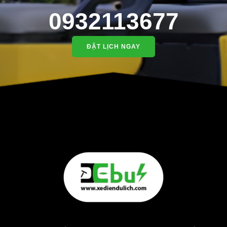
0932113677
ĐẶT LỊCH NGAY