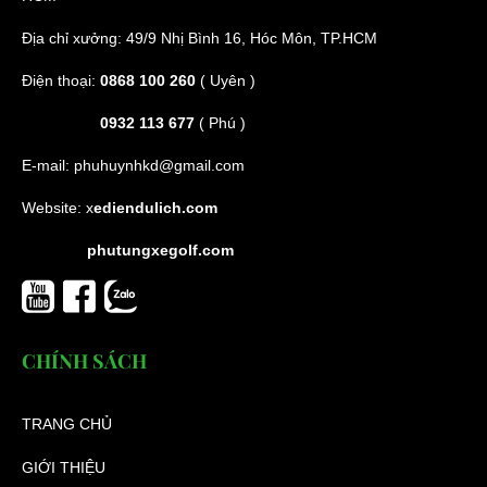
Địa chỉ xưởng: 49/9 Nhị Bình 16, Hóc Môn, TP.HCM
Điện thoại:
0868 100 260
( Uyên )
0932 113 677
( Phú )
E-mail:
phuhuynhkd@gmail.com
Website:
x
ediendulich.com
phutungxegolf.com
CHÍNH SÁCH
TRANG CHỦ
GIỚI THIỆU