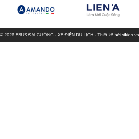
© 2026 EBUS ĐẠI CƯỜNG - XE ĐIỆN DU LỊCH - Thiết kế bởi sikido.vn