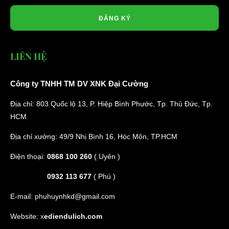
ĐĂNG KÝ
LIÊN HỆ
Công ty TNHH TM DV XNK Đại Cường
Địa chỉ: 803 Quốc lộ 13, P. Hiệp Bình Phước, Tp. Thủ Đức, Tp.
HCM
Địa chỉ xưởng: 49/9 Nhị Bình 16, Hóc Môn, TP.HCM
Điện thoại:
0868 100 260
( Uyên )
0932 113 677
( Phú )
E-mail:
phuhuynhkd@gmail.com
Website:
x
ediendulich.com