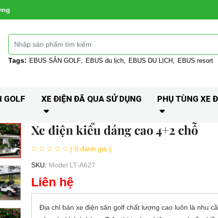
ờng
Tags:
EBUS SÂN GOLF
EBUS du lịch
EBUS DU LỊCH
EBUS resort
N GOLF
XE ĐIỆN ĐÃ QUA SỬ DỤNG
PHỤ TÙNG XE Đ
Xe điện kiểu dáng cao 4+2 chỗ
( 0 đánh giá )
SKU:
Model LT-A627
Liên hệ
Địa chỉ bán xe điện sân golf chất lượng cao luôn là nhu c