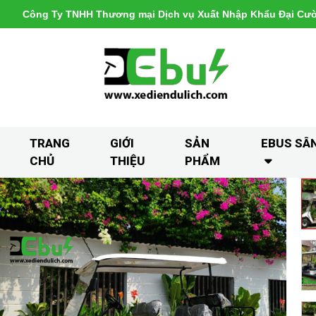
Công Ty TNHH Thương mại Dịch vụ Xuất Nhập Khẩu Đại Cư
TRANG
GIỚI
SẢN
EBUS SÂ
CHỦ
THIỆU
PHẨM