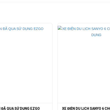
20%
80km
ốt ở đâu?
ho xe hoặc có vấn đề gì cần được hỗ trợ, quý khách vui lòng liên hệ:
ng ty TNHH TM DV XNK Đại Cường
 Đức, TP.HCM
N ĐÃ QUA SỬ DỤNG EZGO
XE ĐIỆN DU LỊCH SANYO 6 C