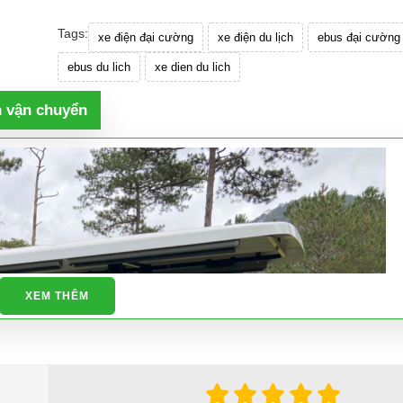
Tags:
xe điện đại cường
xe điện du lịch
ebus đại cường
ebus du lich
xe dien du lich
h vận chuyển
XEM THÊM