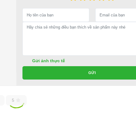
Gửi ảnh thực tế
GỬI
iện kiểu dáng cao 4+2 chỗ
5
LT-A627.4+2G
48V/4KW