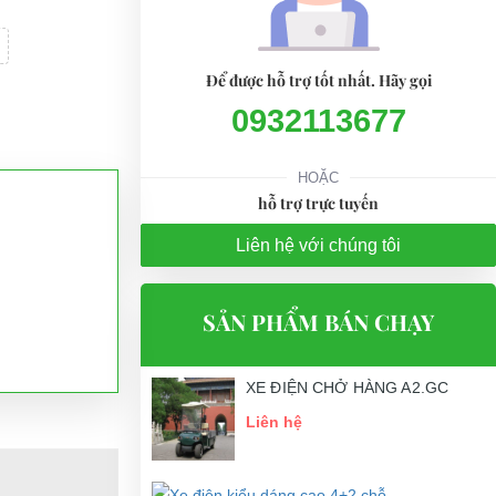
Để được hỗ trợ tốt nhất. Hãy gọi
0932113677
HOẶC
hỗ trợ trực tuyến
Liên hệ với chúng tôi
SẢN PHẨM BÁN CHẠY
XE ĐIỆN CHỞ HÀNG A2.GC
Liên hệ