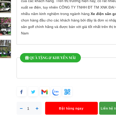
của các khách hàng. Trên thị trường hiện nay, có rất nhiề
xuất xe điện, tuy nhiên CÔNG TY TNHH ĐT TM XNK ĐẠ
nhiều năm kinh nghiệm trong ngành hàng
Xe điện sân g
chọn hàng đầu cho các khách hàng bởi đây là đơn vị nhậ
sân golf chính hãng và được bán với giá tốt nhất trên thị 
Nam
QUÀ TẶNG & KHUYẾN MÃI
Đặt hàng ngay
Liên hệ 