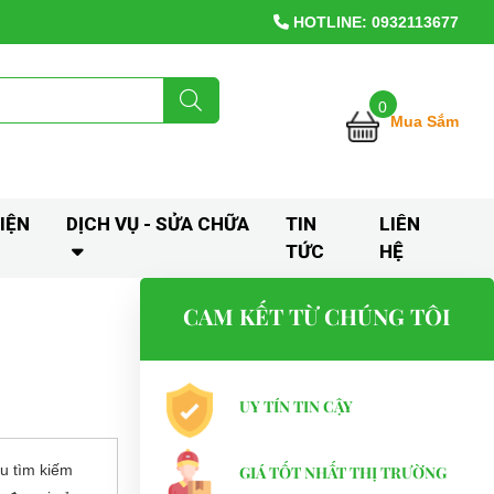
HOTLINE: 0932113677
0
Mua Sắm
IỆN
DỊCH VỤ - SỬA CHỮA
TIN
LIÊN
TỨC
HỆ
CAM KẾT TỪ CHÚNG TÔI
UY TÍN TIN CẬY
ầu tìm kiếm
GIÁ TỐT NHẤT THỊ TRƯỜNG