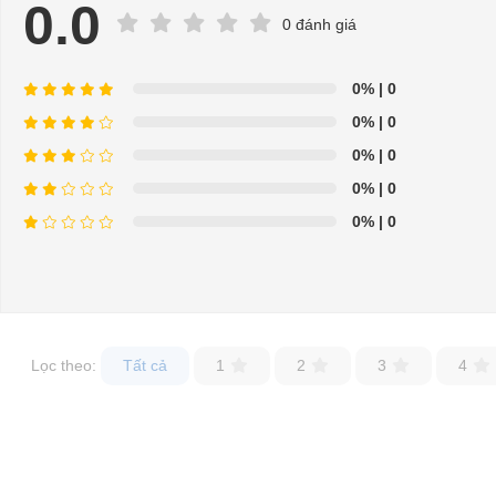
0.0
0 đánh giá
0%
| 0
0%
| 0
0%
| 0
0%
| 0
0%
| 0
Thông số Xe đ
Lọc theo:
Tất cả
1
2
3
4
Thông số Xe điện kiểu dáng cao 4+2 chỗ:
Model No.：
Motor：