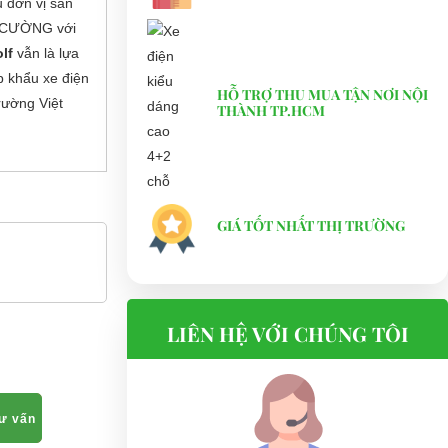
u đơn vị sản
I CƯỜNG với
olf
vẫn là lựa
p khẩu xe điện
HỖ TRỢ THU MUA TẬN NƠI NỘI
trường Việt
THÀNH TP.HCM
GIÁ TỐT NHẤT THỊ TRƯỜNG
LIÊN HỆ VỚI CHÚNG TÔI
tư vấn