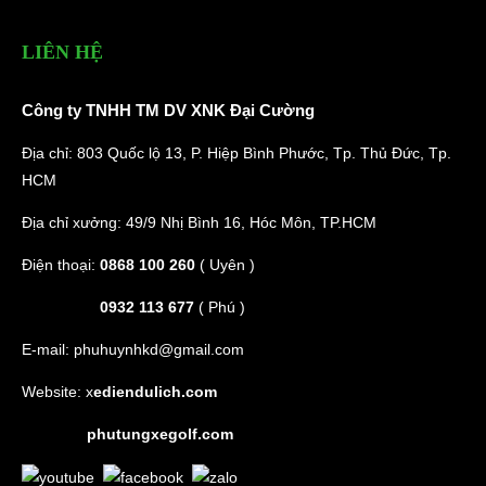
LIÊN HỆ
Công ty TNHH TM DV XNK Đại Cường
Địa chỉ: 803 Quốc lộ 13, P. Hiệp Bình Phước, Tp. Thủ Đức, Tp.
HCM
Địa chỉ xưởng: 49/9 Nhị Bình 16, Hóc Môn, TP.HCM
Điện thoại:
0868 100 260
( Uyên )
0932 113 677
( Phú )
E-mail:
phuhuynhkd@gmail.com
Website:
x
ediendulich.com
phutungxegolf.com