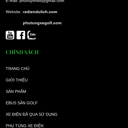
E-mail:
phuhuynhkd@gmail.com
Website:
x
ediendulich.com
phutungxegolf.com
CHÍNH SÁCH
TRANG CHỦ
GIỚI THIỆU
SẢN PHẨM
EBUS SÂN GOLF
XE ĐIỆN ĐÃ QUA SỬ DỤNG
PHỤ TÙNG XE ĐIỆN