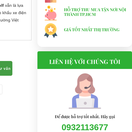
olf
vẫn là lựa
HỖ TRỢ THU MUA TẬN NƠI NỘI
p khẩu xe điện
THÀNH TP.HCM
trường Việt
GIÁ TỐT NHẤT THỊ TRƯỜNG
LIÊN HỆ VỚI CHÚNG TÔI
tư vấn
Để được hỗ trợ tốt nhất. Hãy gọi
0932113677