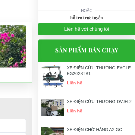
HOẶC
hỗ trợ trực tuyến
Liên hệ với chúng tôi
SẢN PHẨM BÁN CHẠY
XE ĐIỆN CỨU THƯƠNG EAGLE
EG2028TB1
Liên hệ
XE ĐIỆN CỨU THƯƠNG DVJH-2
Liên hệ
XE ĐIỆN CHỞ HÀNG A2.GC