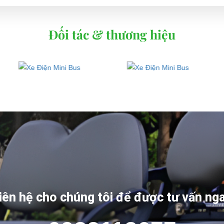
ng ty TNHH TM DV XNK Đại Cường
Đối tác & thương hiệu
 Đức, TP.HCM
iên hệ cho chúng tôi để được tư vấn ng