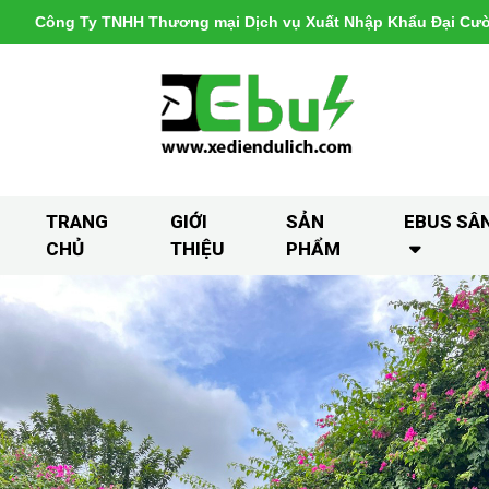
Công Ty TNHH Thương mại Dịch vụ Xuất Nhập Khẩu Đại Cư
TRANG
GIỚI
SẢN
EBUS SÂ
CHỦ
THIỆU
PHẨM