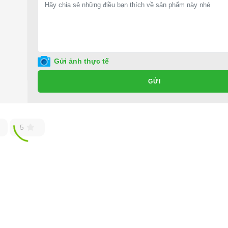
Gửi ảnh thực tế
GỬI
5