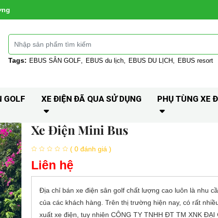
ờng
Tags:
EBUS SÂN GOLF
EBUS du lịch
EBUS DU LỊCH
EBUS resort
N GOLF
XE ĐIỆN ĐÃ QUA SỬ DỤNG
PHỤ TÙNG XE Đ
Xe Điện Mini Bus
( 0 đánh giá )
Liên hệ
Địa chỉ
bán xe điện sân golf
chất lượng cao luôn là nhu cầ
của các khách hàng. Trên thị trường hiện nay, có rất nhiề
xuất xe điện, tuy nhiên CÔNG TY TNHH ĐT TM XNK ĐẠ