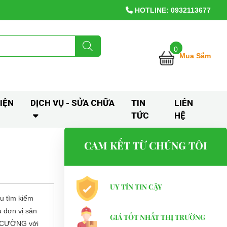
HOTLINE: 0932113677
0
Mua Sắm
IỆN
DỊCH VỤ - SỬA CHỮA
TIN
LIÊN
TỨC
HỆ
CAM KẾT TỪ CHÚNG TÔI
UY TÍN TIN CẬY
u tìm kiếm
u đơn vị sản
GIÁ TỐT NHẤT THỊ TRƯỜNG
I CƯỜNG với