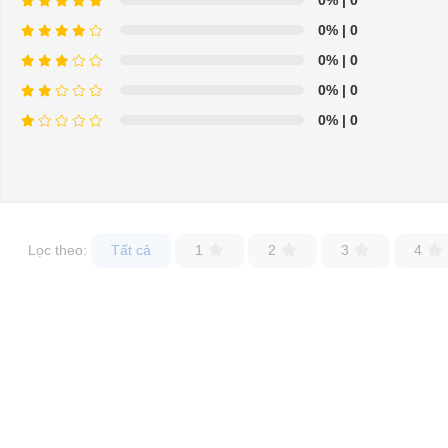
0%
| 0
0%
| 0
0%
| 0
0%
| 0
0%
| 0
Lọc theo:
Tất cả
1
2
3
4