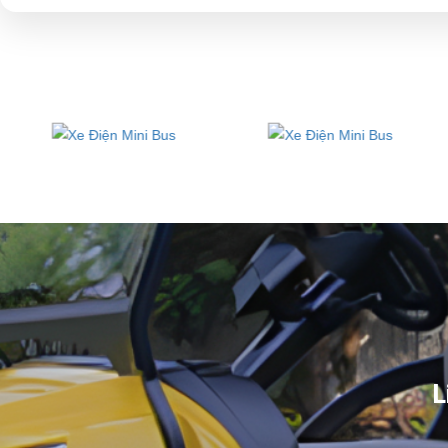
LIÊN HỆ CÔNG TY:
Cô
Địa chỉ: 845 Quốc Lộ 13, Phường Hiệp Bình Phước, Thành phố Thủ
Điện thoại: 08 68 100 260
E-mail:
phuhuynhkd@gmail.com
Website:
xediendulich.com
Website:
phutungxegolf.com
L