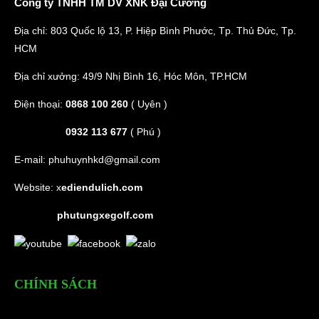
Công ty TNHH TM DV XNK Đại Cường
Địa chỉ: 803 Quốc lộ 13, P. Hiệp Bình Phước, Tp. Thủ Đức, Tp.
HCM
Địa chỉ xưởng: 49/9 Nhị Bình 16, Hóc Môn, TP.HCM
Điện thoại:
0868 100 260
( Uyên )
0932 113 677
( Phú )
E-mail:
phuhuynhkd@gmail.com
Website:
x
ediendulich.com
phutungxegolf.com
CHÍNH SÁCH