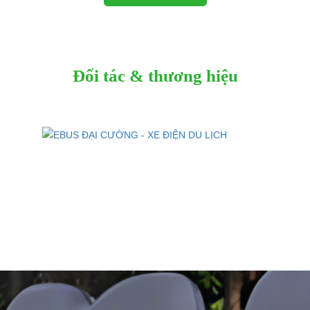
Đối tác & thương hiệu
Xe điện Chuyên dụng
EBUS Chuyên Dụng
Xe ATV Địa Hình
X