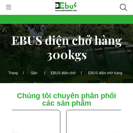
EBUS điện chở hàng
300kgs
/
/
/
Trang
Sản
EBUS điện chở
EBUS điện chở hàng
chủ
phẩm
hàng
300kgs
Chúng tôi chuyên phân phối
các sản phẩm