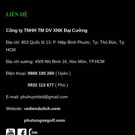
LIÊN HỆ
Công ty TNHH TM DV XNK Đại Cường
Địa chỉ: 803 Quốc lộ 13, P. Hiệp Bình Phước, Tp. Thủ Đức, Tp.
HCM
Địa chỉ xưởng: 49/9 Nhị Bình 16, Hóc Môn, TP.HCM
Điện thoại:
0868 100 260
( Uyên )
0932 113 677
( Phú )
E-mail:
phuhuynhkd@gmail.com
Website:
x
ediendulich.com
phutungxegolf.com