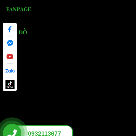
FANPAGE
BẢN ĐỒ
0932113677