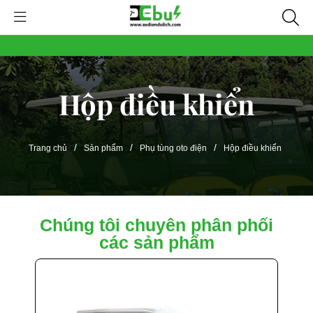
Hộp điều khiển
/
/
/
Trang chủ
Sản phẩm
Phụ tùng oto điện
Hộp điều khiển
Chúng tôi chuyên phân phối
các sản phẩm