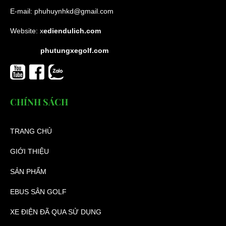
E-mail:
phuhuynhkd@gmail.com
Website:
x
ediendulich.com
phutungxegolf.com
CHÍNH SÁCH
TRANG CHỦ
GIỚI THIỆU
SẢN PHẨM
EBUS SÂN GOLF
XE ĐIỆN ĐÃ QUA SỬ DỤNG