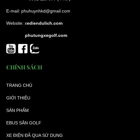
E-mail:
phuhuynhkd@gmail.com
Website:
x
ediendulich.com
phutungxegolf.com
CHÍNH SÁCH
TRANG CHỦ
GIỚI THIỆU
SẢN PHẨM
EBUS SÂN GOLF
XE ĐIỆN ĐÃ QUA SỬ DỤNG