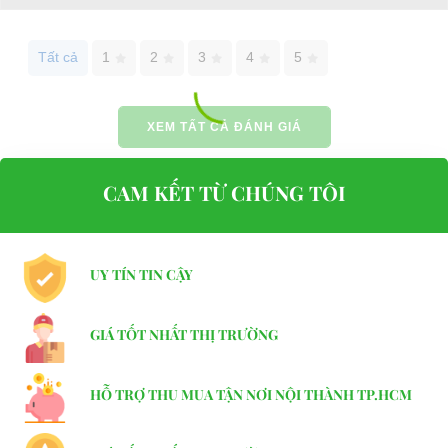
Website:
phutungxegolf.com
Tất cả
1
2
3
4
5
XEM TẤT CẢ ĐÁNH GIÁ
CAM KẾT TỪ CHÚNG TÔI
UY TÍN TIN CẬY
GIÁ TỐT NHẤT THỊ TRƯỜNG
HỖ TRỢ THU MUA TẬN NƠI NỘI THÀNH TP.HCM