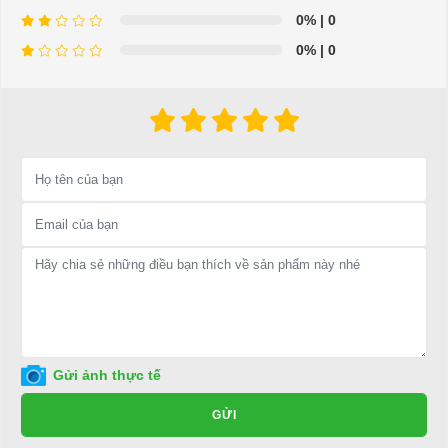
0%
| 0
0%
| 0
⇒ Xem thêm:
Bạn nên chọn mua Xe điện sân golf chất lượng giá
tốt ở đâu?
Để được tư vấn thêm về cách sử dụng xe ô tô điện để tăng tuổi thọ
cho xe hoặc có vấn đề gì cần được hỗ trợ, quý khách vui lòng liên
hệ:
LIÊN HỆ CÔNG TY:
Công ty TNHH TM DV XNK
Đại Cường
Địa chỉ: 845 Quốc Lộ 13, Phường Hiệp Bình Phước, Thành phố
Thủ Đức, TP.HCM
Điện thoại: 08 68 100 260 ( Châu ) - 093 211 3677 ( Phú )
Gửi ảnh thực tế
E-mail:
phuhuynhkd@gmail.com
GỬI
Website:
xediendulich.com