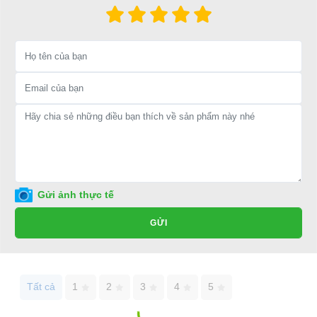
Gửi ảnh thực tế
⇒ Xem thêm:
Bạn nên chọn mua Xe điện sân golf chất lượng giá
GỬI
tốt ở đâu?
Để được tư vấn thêm về cách sử dụng xe ô tô điện để tăng tuổi thọ
cho xe hoặc có vấn đề gì cần được hỗ trợ, quý khách vui lòng liên
Tất cả
1
2
3
4
5
hệ: