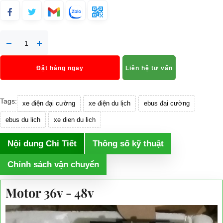
Đặt hàng ngay
Liên hệ tư vấn
Tags:
xe điện đại cường
xe điện du lịch
ebus đại cường
ebus du lich
xe dien du lich
Nội dung Chi Tiết
Thông số kỹ thuật
Chính sách vận chuyển
Motor 36v - 48v