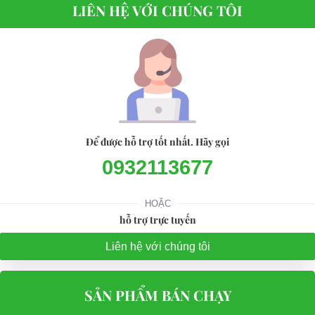
LIÊN HỆ VỚI CHÚNG TÔI
Để được hỗ trợ tốt nhất. Hãy gọi
0932113677
HOẶC
hỗ trợ trực tuyến
Liên hệ với chúng tôi
SẢN PHẨM BÁN CHẠY