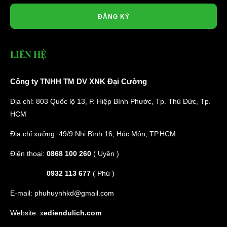
ĐĂNG KÝ
LIÊN HỆ
Công ty TNHH TM DV XNK Đại Cường
Địa chỉ: 803 Quốc lộ 13, P. Hiệp Bình Phước, Tp. Thủ Đức, Tp.
HCM
Địa chỉ xưởng: 49/9 Nhị Bình 16, Hóc Môn, TP.HCM
Điện thoại:
0868 100 260
( Uyên )
0932 113 677
( Phú )
E-mail:
phuhuynhkd@gmail.com
Website:
x
ediendulich.com