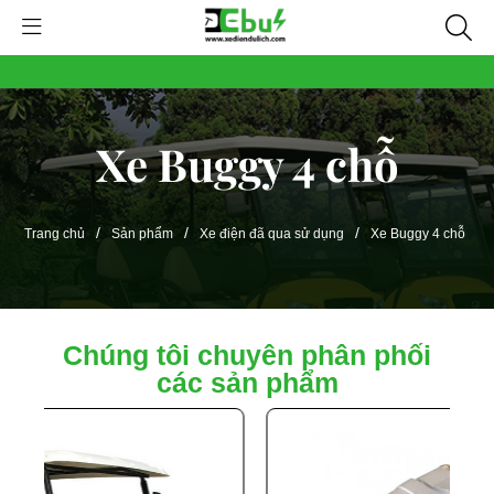
Xe Buggy 4 chỗ
/
/
/
Trang chủ
Sản phẩm
Xe điện đã qua sử dụng
Xe Buggy 4 chỗ
Chúng tôi chuyên phân phối
các sản phẩm