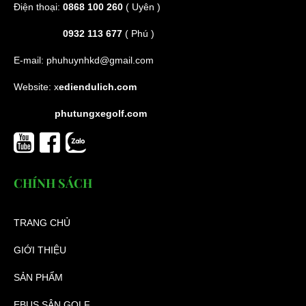
Điện thoại:
0868 100 260
( Uyên )
0932 113 677
( Phú )
E-mail:
phuhuynhkd@gmail.com
Website:
x
ediendulich.com
phutungxegolf.com
CHÍNH SÁCH
TRANG CHỦ
GIỚI THIỆU
SẢN PHẨM
EBUS SÂN GOLF