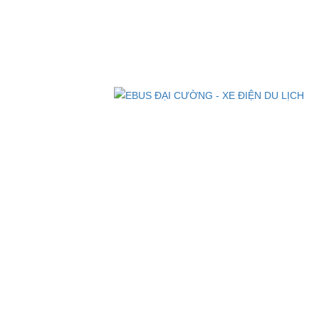
Xe đ
EBUS Chuyên Dụng
Xe ATV Địa Hình