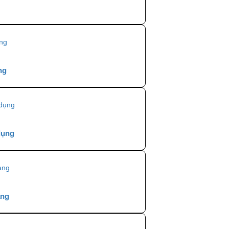
ng
dụng
àng