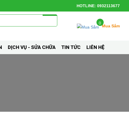
HOTLINE: 0932113677
0
Mua Sắm
N
DỊCH VỤ - SỬA CHỮA
TIN TỨC
LIÊN HỆ