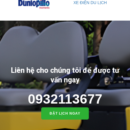
EBUS Chuyên Dụng
Xe ATV Địa Hình
X
Liên hệ cho chúng tôi để được tư
vấn ngay
0932113677
ĐẶT LỊCH NGAY