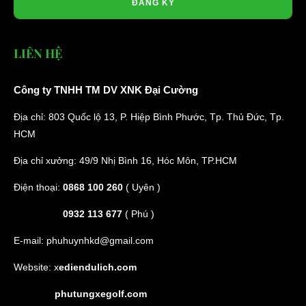
ĐĂNG KÝ
LIÊN HỆ
Công ty TNHH TM DV XNK Đại Cường
Địa chỉ: 803 Quốc lộ 13, P. Hiệp Bình Phước, Tp. Thủ Đức, Tp.
Phụ Tùng Xe Oto Điện
HCM
Địa chỉ xưởng: 49/9 Nhị Bình 16, Hóc Môn, TP.HCM
Phụ Tùng Oto Điện
Cầu Xe
Động Cơ
Điện thoại:
0868 100 260
( Uyên )
0932 113 677
( Phú )
E-mail:
phuhuynhkd@gmail.com
Website:
x
ediendulich.com
phutungxegolf.com