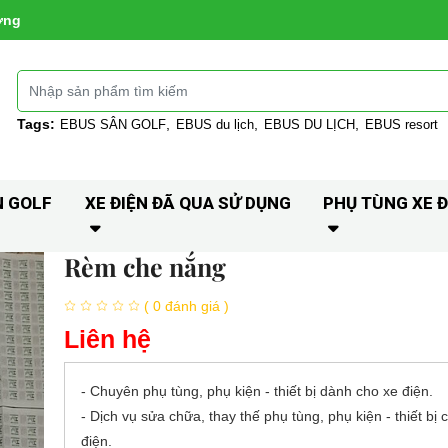
ờng
Tags:
EBUS SÂN GOLF
EBUS du lịch
EBUS DU LỊCH
EBUS resort
N GOLF
XE ĐIỆN ĐÃ QUA SỬ DỤNG
PHỤ TÙNG XE Đ
Rèm che nắng
( 0 đánh giá )
Liên hệ
- Chuyên phụ tùng, phụ kiện - thiết bị dành cho xe điện.
- Dịch vụ sửa chữa, thay thế phụ tùng, phụ kiện - thiết bị 
điện.