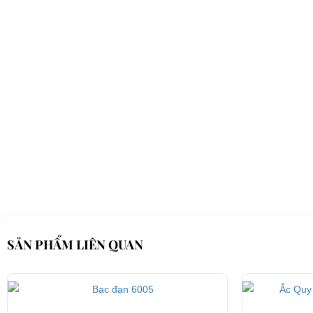
Điện thoại: 08 68 100 260 ( Châu ) - 093 211 3677 ( Phú )
E-mail:
phuhuynhkd@gmail.com
Website:
xediendulich.com
Website:
phutungxegolf.com
SẢN PHẨM LIÊN QUAN