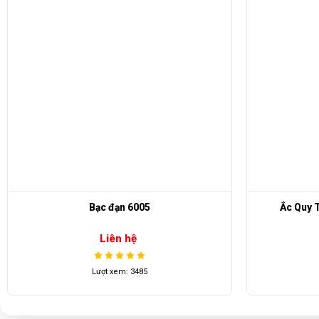
Ắc Quy TROJAN T-875 (8V/170AH)
S
Liên hệ
Lượt xem: 4259