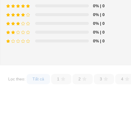
0%
| 0
0%
| 0
0%
| 0
0%
| 0
0%
| 0
Lọc theo:
Tất cả
1
2
3
4
⇒ Xem thêm:
Bạn nên chọn mua Xe điện sân golf chất lượng giá t
Để được tư vấn thêm về cách sử dụng xe ô tô điện để tăng tuổi thọ c
LIÊN HỆ CÔNG TY:
Cô
Địa chỉ: 845 Quốc Lộ 13, Phường Hiệp Bình Phước, Thành phố Thủ