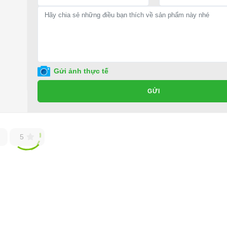
Gửi ảnh thực tế
GỬI
5
ốt ở đâu?
ho xe hoặc có vấn đề gì cần được hỗ trợ, quý khách vui lòng liên hệ:
ng ty TNHH TM DV XNK Đại Cường
 Đức, TP.HCM