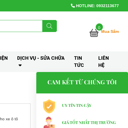
HOTLINE: 0932113677
0
Mua Sắm
IỆN
DỊCH VỤ - SỬA CHỮA
TIN
LIÊN
TỨC
HỆ
CAM KẾT TỪ CHÚNG TÔI
UY TÍN TIN CẬY
cho xe ô tô
GIÁ TỐT NHẤT THỊ TRƯỜNG