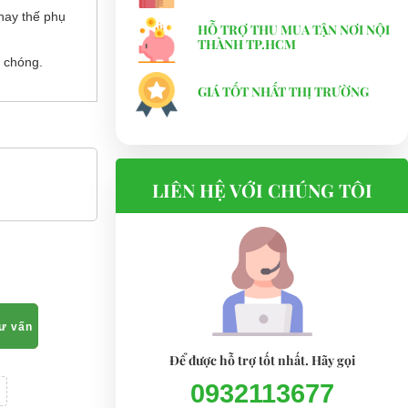
hay thế phụ
HỖ TRỢ THU MUA TẬN NƠI NỘI
THÀNH TP.HCM
 chóng.
GIÁ TỐT NHẤT THỊ TRƯỜNG
LIÊN HỆ VỚI CHÚNG TÔI
tư vấn
Để được hỗ trợ tốt nhất. Hãy gọi
0932113677