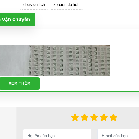
ebus du lich
xe dien du lich
h vận chuyển
XEM THÊM