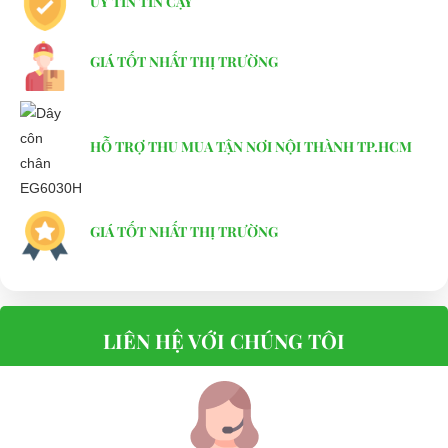
UY TÍN TIN CẬY
GIÁ TỐT NHẤT THỊ TRƯỜNG
HỖ TRỢ THU MUA TẬN NƠI NỘI THÀNH TP.HCM
GIÁ TỐT NHẤT THỊ TRƯỜNG
LIÊN HỆ VỚI CHÚNG TÔI