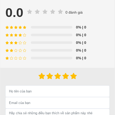
- Chúng tôi còn hỗ trợ kiểm tra bảo dưỡng, bảo trì và sửa
chữa tận nơi
0.0
0 đánh giá
- Hỗ trợ giải đáp các vấn đề liên quan đến xe điện miễn phí
- Chuyên phụ tùng, phụ kiện - thiết bị dành cho xe điện.
0%
| 0
0%
| 0
- Dịch vụ sửa chữa, thay thế phụ tùng, phụ kiện - thiết bị cho
0%
| 0
xe ô tô điện.
0%
| 0
=>Liên hệ với chúng tôi để yêu cầu cung cấp, sửa chữa,
0%
| 0
thay thế phụ tùng, phụ kiện - thiết bị cho xe điện. Giá thành
cạnh tranh, tay nghề thợ chuyên nghiệp, nhanh chóng.
Hân hạnh được phục vụ mọi người
Để được tư vấn thêm về cách sử dụng xe ô tô điện để tăng tuổi thọ
cho xe hoặc có vấn đề gì cần được hỗ trợ, quý khách vui lòng liên
hệ:
LIÊN HỆ CÔNG TY:
Công ty TNHH TM DV XNK