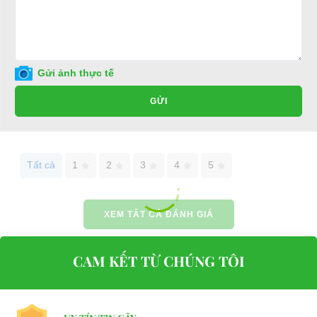
Đại Cường
Địa chỉ: 49/9 Nhị Bình 16, Hóc Môn, TP.HCM
Điện thoại: 0932113677
Gửi ảnh thực tế
E-mail:
phuhuynhkd@gmail.com
GỬI
Website:
xediendulich.com
Website:
phutungxegolf.com
Tất cả
1
2
3
4
5
XEM TẤT CẢ ĐÁNH GIÁ
CAM KẾT TỪ CHÚNG TÔI