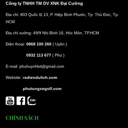
Công ty TNHH TM DV XNK Đại Cường
Địa chỉ: 803 Quốc lộ 13, P. Hiệp Bình Phước, Tp. Thủ Đức, Tp.
HCM
Địa chỉ xưởng: 49/9 Nhị Bình 16, Hóc Môn, TP.HCM
Điện thoại:
0868 100 260
( Uyên )
0932 113 677
( Phú )
E-mail:
phuhuynhkd@gmail.com
Website:
x
ediendulich.com
phutungxegolf.com
CHÍNH SÁCH