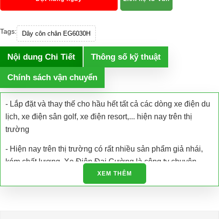
Tags:
Dây côn chân EG6030H
Nội dung Chi Tiết
Thông số kỹ thuật
Chính sách vận chuyển
- Lắp đặt và thay thế cho hầu hết tất cả các dòng xe điện du
lịch, xe điện sân golf, xe điện resort,... hiện nay trên thị
trường
- Hiện nay trên thị trường có rất nhiều sản phẩm giả nhái,
kém chất lượng. Xe Điện Đại Cường là công ty chuyên
nhập khẩu các loại xe điện và phụ tùng xe điện trực tiếp tại
XEM THÊM
nhà máy sản xuất đảm bảo chất lượng và có giấy tờ được
cấp phép.