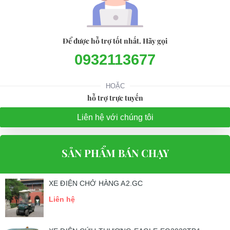
Để được hỗ trợ tốt nhất. Hãy gọi
0932113677
HOẶC
hỗ trợ trực tuyến
Liên hệ với chúng tôi
SẢN PHẨM BÁN CHẠY
XE ĐIỆN CHỞ HÀNG A2.GC
Liên hệ