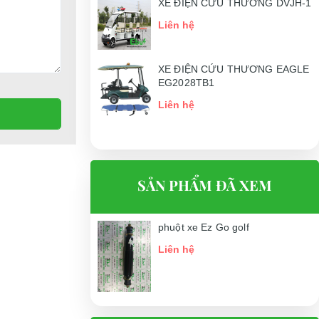
XE ĐIỆN CỨU THƯƠNG DVJH-1
Liên hệ
XE ĐIỆN CỨU THƯƠNG EAGLE
EG2028TB1
Liên hệ
SẢN PHẨM ĐÃ XEM
phuột xe Ez Go golf
Liên hệ