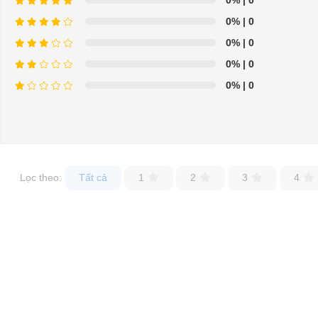
0%
| 0
Để được tư vấn thêm về cách sử dụng xe ô tô điện để tăng tuổi thọ c
0%
| 0
LIÊN HỆ CÔNG TY:
Cô
0%
| 0
0%
| 0
Địa chỉ: 49/9 Nhị Bình 16, Hóc Môn, TP.HCM
0%
| 0
Điện thoại: 0932113677
E-mail:
phuhuynhkd@gmail.com
Website:
xediendulich.com
Website:
Lọc theo:
phutungxegolf.com
Tất cả
1
2
3
4