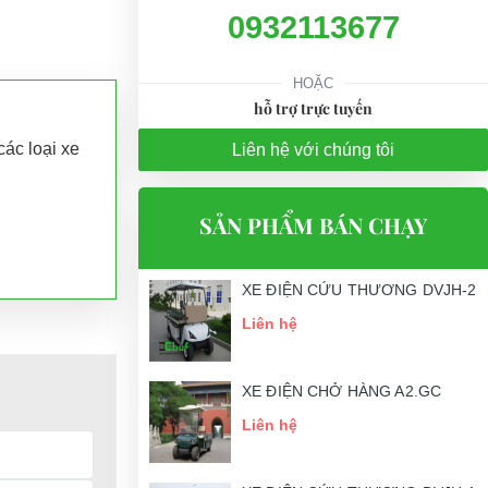
0932113677
HOẶC
hỗ trợ trực tuyến
các loại xe
Liên hệ với chúng tôi
SẢN PHẨM BÁN CHẠY
XE ĐIỆN CỨU THƯƠNG DVJH-2
Liên hệ
XE ĐIỆN CHỞ HÀNG A2.GC
nh, tay nghề
Liên hệ