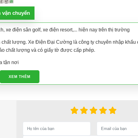
h vận chuyển
, xe điện sân golf, xe điện resort,... hiện nay trên thị trường
ém chất lượng. Xe Điện Đại Cường là công ty chuyên nhập khẩu 
bảo chất lượng và có giấy tờ được cấp phép.
a tận nơi
XEM THÊM
e ô tô điện.
ế phụ tùng, phụ kiện - thiết bị cho xe điện. Giá thành cạnh tra