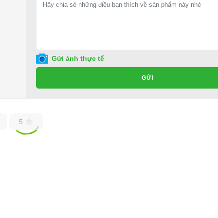
ho xe hoặc có vấn đề gì cần được hỗ trợ, quý khách vui lòng liên hệ:
ng ty TNHH TM DV XNK Đại Cường
Gửi ảnh thực tế
GỬI
5