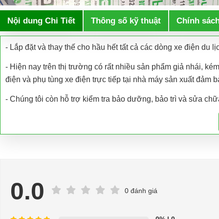
Nội dung Chi Tiết
Thông số kỹ thuật
Chính sác
- Lắp đặt và thay thế cho hầu hết tất cả các dòng xe điện du lịch
- Hiện nay trên thị trường có rất nhiều sản phẩm giả nhái, k
điện và phụ tùng xe điện trực tiếp tại nhà máy sản xuất đảm 
- Chúng tôi còn hỗ trợ kiểm tra bảo dưỡng, bảo trì và sửa chữ
- Hỗ trợ giải đáp các vấn đề liên quan đến xe điện miễn phí
- Chuyên phụ tùng, phụ kiện - thiết bị dành cho xe điện.
- Dịch vụ sửa chữa, thay thế phụ tùng, phụ kiện - thiết bị cho x
=>Liên hệ với chúng tôi để yêu cầu cung cấp, sửa chữa, thay th
0.0
thợ chuyên nghiệp, nhanh chóng.
0 đánh giá
Hân hạnh được phục vụ mọi người