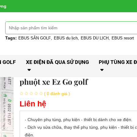
ờng
Tags:
EBUS SÂN GOLF
EBUS du lịch
EBUS DU LỊCH
EBUS resort
N GOLF
XE ĐIỆN ĐÃ QUA SỬ DỤNG
PHỤ TÙNG XE Đ
phuột xe Ez Go golf
( 0 đánh giá )
Liên hệ
- Chuyên phụ tùng, phụ kiện - thiết bị dành cho xe điện.
- Dịch vụ sửa chữa, thay thế phụ tùng, phụ kiện - thiết bị 
điện.