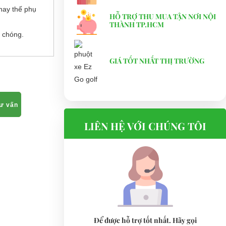
hay thế phụ
HỖ TRỢ THU MUA TẬN NƠI NỘI
THÀNH TP.HCM
 chóng.
GIÁ TỐT NHẤT THỊ TRƯỜNG
tư vấn
LIÊN HỆ VỚI CHÚNG TÔI
Để được hỗ trợ tốt nhất. Hãy gọi