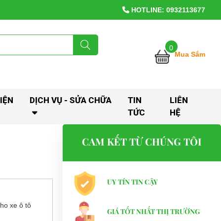
HOTLINE: 0932113677
0
Mua Sắm
IỆN
DỊCH VỤ - SỬA CHỮA
TIN
LIÊN
TỨC
HỆ
CAM KẾT TỪ CHÚNG TÔI
UY TÍN TIN CẬY
cho xe ô tô
GIÁ TỐT NHẤT THỊ TRƯỜNG