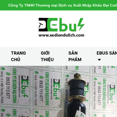
Công Ty TNHH Thương mại Dịch vụ Xuất Nhập Khẩu Đại Cư
TRANG
GIỚI
SẢN
EBUS SÂ
CHỦ
THIỆU
PHẨM