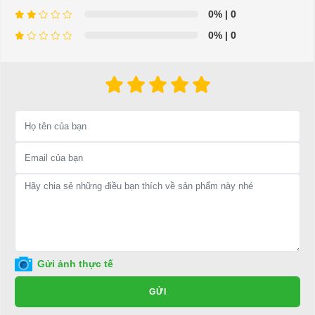
0%
| 0
⇒ Xem thêm:
Bạn nên chọn mua Xe điện sân golf chất lượng giá
0%
| 0
tốt ở đâu?
Để được tư vấn thêm về cách sử dụng xe ô tô điện để tăng tuổi thọ
cho xe hoặc có vấn đề gì cần được hỗ trợ, quý khách vui lòng liên
hệ:
LIÊN HỆ CÔNG TY:
Công ty TNHH TM DV XNK
Đại Cường
Địa chỉ: 845 Quốc Lộ 13, Phường Hiệp Bình Phước, Thành phố
Thủ Đức, TP.HCM
Điện thoại: 08 68 100 260 ( Châu ) - 093 211 3677 ( Phú )
E-mail:
phuhuynhkd@gmail.com
Gửi ảnh thực tế
Website:
xediendulich.com
GỬI
Website:
phutungxegolf.com