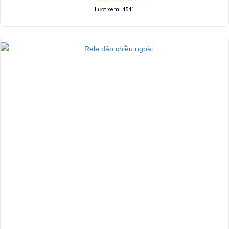
Pin lifepo4 176A -3,2v NEW 100% chính hãng ETC
Liên hệ
Lượt xem: 4541