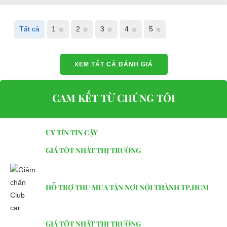
Tất cả
1
2
3
4
5
XEM TẤT CẢ ĐÁNH GIÁ
CAM KẾT TỪ CHÚNG TÔI
UY TÍN TIN CẬY
GIÁ TỐT NHẤT THỊ TRƯỜNG
HỖ TRỢ THU MUA TẬN NƠI NỘI THÀNH TP.HCM