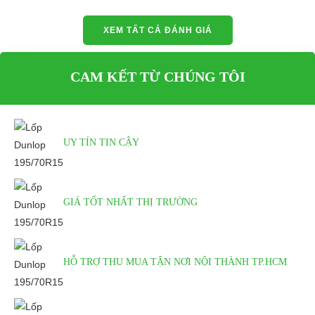
XEM TẤT CẢ ĐÁNH GIÁ
CAM KẾT TỪ CHÚNG TÔI
UY TÍN TIN CẬY
GIÁ TỐT NHẤT THỊ TRƯỜNG
HỖ TRỢ THU MUA TẬN NƠI NỘI THÀNH TP.HCM