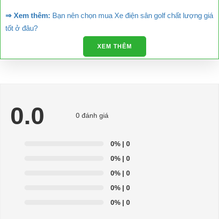
⇒ Xem thêm:
Bạn nên chọn mua Xe điện sân golf chất lượng giá
tốt ở đâu?
XEM THÊM
Để được tư vấn thêm về cách sử dụng xe ô tô điện để tăng tuổi thọ
cho xe hoặc có vấn đề gì cần được hỗ trợ, quý khách vui lòng liên
hệ:
LIÊN HỆ CÔNG TY:
Công ty TNHH TM DV XNK
Đại Cường
0.0
0 đánh giá
Địa chỉ: 845 Quốc Lộ 13, Phường Hiệp Bình Phước, Thành phố
Thủ Đức, TP.HCM
0%
| 0
Điện thoại: 08 68 100 260 ( Châu ) - 093 211 3677 ( Phú )
0%
| 0
E-mail:
phuhuynhkd@gmail.com
0%
| 0
0%
| 0
Website:
xediendulich.com
0%
| 0
Website:
phutungxegolf.com