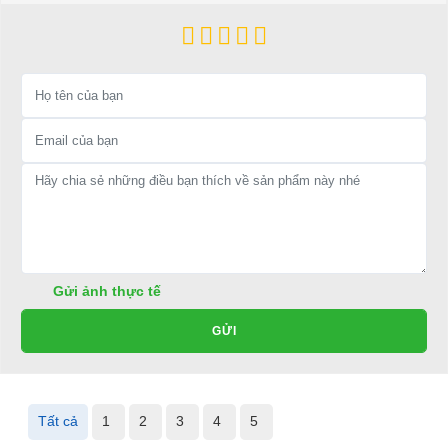
Gửi ảnh thực tế
GỬI
Tất cả
1
2
3
4
5