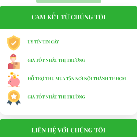
CAM KẾT TỪ CHÚNG TÔI
UY TÍN TIN CẬY
GIÁ TỐT NHẤT THỊ TRƯỜNG
HỖ TRỢ THU MUA TẬN NƠI NỘI THÀNH TP.HCM
GIÁ TỐT NHẤT THỊ TRƯỜNG
LIÊN HỆ VỚI CHÚNG TÔI