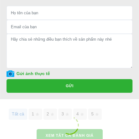
Đại Cường
Địa chỉ: 845 Quốc Lộ 13, Phường Hiệp Bình Phước, Thành phố
Thủ Đức, TP.HCM
Điện thoại: 08 68 100 260 ( Châu ) - 093 211 3677 ( Phú )
E-mail:
phuhuynhkd@gmail.com
Website:
xediendulich.com
Gửi ảnh thực tế
Website:
phutungxegolf.com
GỬI
Tất cả
1
2
3
4
5
XEM TẤT CẢ ĐÁNH GIÁ