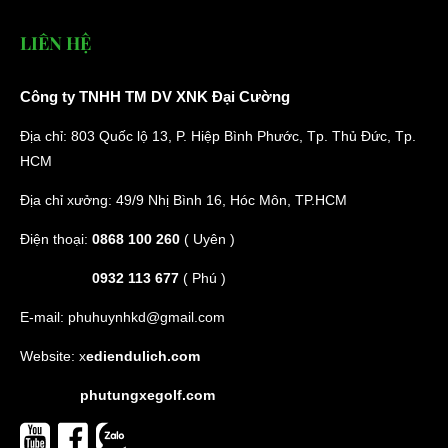
LIÊN HỆ
Công ty TNHH TM DV XNK Đại Cường
Địa chỉ: 803 Quốc lộ 13, P. Hiệp Bình Phước, Tp. Thủ Đức, Tp.
HCM
Địa chỉ xưởng: 49/9 Nhị Bình 16, Hóc Môn, TP.HCM
Điện thoại:
0868 100 260
( Uyên )
0932 113 677
( Phú )
E-mail:
phuhuynhkd@gmail.com
Website:
x
ediendulich.com
phutungxegolf.com