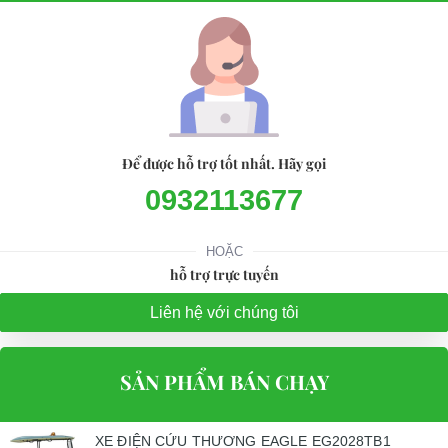
Để được hỗ trợ tốt nhất. Hãy gọi
0932113677
HOẶC
hỗ trợ trực tuyến
Liên hệ với chúng tôi
SẢN PHẨM BÁN CHẠY
XE ĐIỆN CỨU THƯƠNG EAGLE EG2028TB1