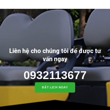
Liên hệ cho chúng tôi để được tư
vấn ngay
0932113677
ĐẶT LỊCH NGAY