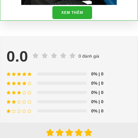
XEM THÊM
0.0
0 đánh giá
0%
| 0
0%
| 0
⇒ Xem thêm:
Bạn nên chọn mua Xe điện sân golf chất lượng giá
0%
| 0
tốt ở đâu?
0%
| 0
Để được tư vấn thêm về cách sử dụng xe ô tô điện để tăng tuổi thọ
0%
| 0
cho xe hoặc có vấn đề gì cần được hỗ trợ, quý khách vui lòng liên
hệ:
LIÊN HỆ CÔNG TY:
Công ty TNHH TM DV XNK