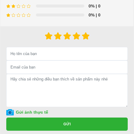
0%
| 0
0%
| 0
⇒ Xem thêm:
Bạn nên chọn mua Xe điện sân golf chất lượng giá
tốt ở đâu?
Để được tư vấn thêm về cách sử dụng xe ô tô điện để tăng tuổi thọ
cho xe hoặc có vấn đề gì cần được hỗ trợ, quý khách vui lòng liên
hệ:
LIÊN HỆ CÔNG TY:
Công ty TNHH TM DV XNK
Đại Cường
Địa chỉ: 845 Quốc Lộ 13, Phường Hiệp Bình Phước, Thành phố
Thủ Đức, TP.HCM
Điện thoại: 08 68 100 260 ( Châu ) - 093 211 3677 ( Phú )
Gửi ảnh thực tế
E-mail:
phuhuynhkd@gmail.com
GỬI
Website:
xediendulich.com