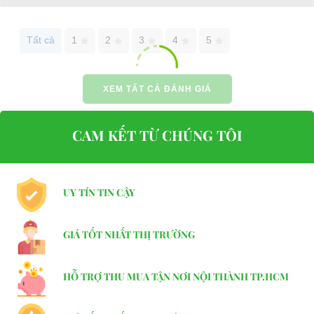
Website:
phutungxegolf.com
Tất cả
1
2
3
4
5
XEM TẤT CẢ ĐÁNH GIÁ
CAM KẾT TỪ CHÚNG TÔI
UY TÍN TIN CẬY
GIÁ TỐT NHẤT THỊ TRƯỜNG
HỖ TRỢ THU MUA TẬN NƠI NỘI THÀNH TP.HCM