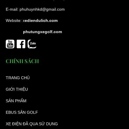
E-mail:
phuhuynhkd@gmail.com
Website:
x
ediendulich.com
phutungxegolf.com
CHÍNH SÁCH
TRANG CHỦ
GIỚI THIỆU
SẢN PHẨM
EBUS SÂN GOLF
XE ĐIỆN ĐÃ QUA SỬ DỤNG