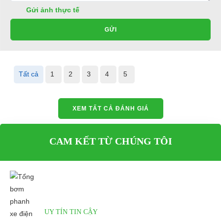
Điện thoại: 0932113677
Gửi ảnh thực tế
E-mail:
phuhuynhkd@gmail.com
GỬI
Website:
xediendulich.com
Website:
phutungxegolf.com
Tất cả
1
2
3
4
5
XEM TẤT CẢ ĐÁNH GIÁ
CAM KẾT TỪ CHÚNG TÔI
UY TÍN TIN CẬY