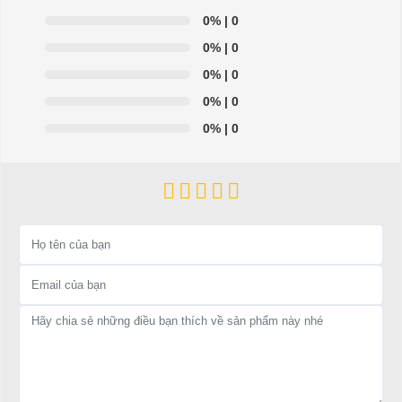
- Chuyên phụ tùng, phụ kiện - thiết bị dành cho xe điện.
0%
| 0
0%
| 0
- Dịch vụ sửa chữa, thay thế phụ tùng, phụ kiện - thiết bị cho
0%
| 0
xe ô tô điện.
0%
| 0
=>Liên hệ với chúng tôi để yêu cầu cung cấp, sửa chữa,
0%
| 0
thay thế phụ tùng, phụ kiện - thiết bị cho xe điện. Giá thành
cạnh tranh, tay nghề thợ chuyên nghiệp, nhanh chóng.
Hân hạnh được phục vụ mọi người
Để được tư vấn thêm về cách sử dụng xe ô tô điện để tăng tuổi thọ
cho xe hoặc có vấn đề gì cần được hỗ trợ, quý khách vui lòng liên
hệ:
LIÊN HỆ CÔNG TY:
Công ty TNHH TM DV XNK
Đại Cường
Địa chỉ: 49/9 Nhị Bình 16, Hóc Môn, TP.HCM