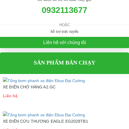
0932113677
HOẶC
hỗ trợ trực tuyến
Liên hệ với chúng tôi
SẢN PHẨM BÁN CHẠY
XE ĐIỆN CHỞ HÀNG A2.GC
Liên hệ
XE ĐIỆN CỨU THƯƠNG EAGLE EG2028TB1