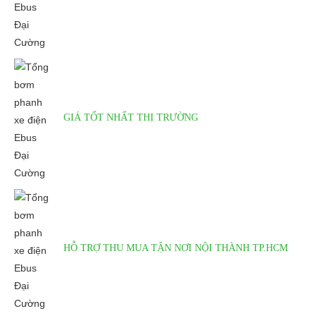
GIÁ TỐT NHẤT THỊ TRƯỜNG
HỖ TRỢ THU MUA TẬN NƠI NỘI THÀNH TP.HCM