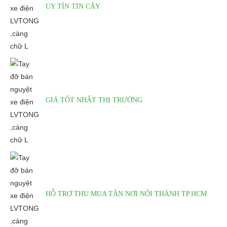
UY TÍN TIN CẬY
GIÁ TỐT NHẤT THỊ TRƯỜNG
HỖ TRỢ THU MUA TẬN NƠI NỘI THÀNH TP.HCM