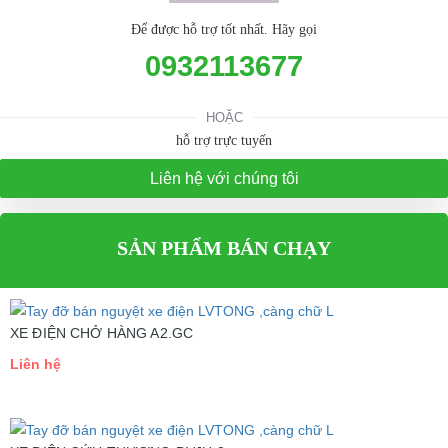
Để được hỗ trợ tốt nhất. Hãy gọi
0932113677
HOẶC
hỗ trợ trực tuyến
Liên hệ với chúng tôi
SẢN PHẨM BÁN CHẠY
XE ĐIỆN CHỞ HÀNG A2.GC
Liên hệ