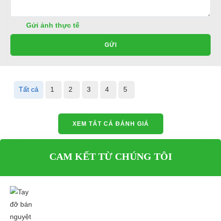
Gửi ảnh thực tế
GỬI
Tất cả
1
2
3
4
5
XEM TẤT CẢ ĐÁNH GIÁ
CAM KẾT TỪ CHÚNG TÔI