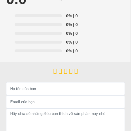
Để được tư vấn thêm về cách sử dụng xe ô tô điện để tăng tuổi thọ
cho xe hoặc có vấn đề gì cần được hỗ trợ, quý khách vui lòng liên
0%
| 0
hệ:
0%
| 0
LIÊN HỆ CÔNG TY:
Công ty TNHH TM DV XNK
0%
| 0
Đại Cường
0%
| 0
0%
| 0
Địa chỉ: 845 Quốc Lộ 13, Phường Hiệp Bình Phước, Thành phố
Thủ Đức, TP.HCM
Điện thoại: 08 68 100 260 ( Châu ) - 093 211 3677 ( Phú )
E-mail:
phuhuynhkd@gmail.com
Website:
xediendulich.com
Website:
phutungxegolf.com