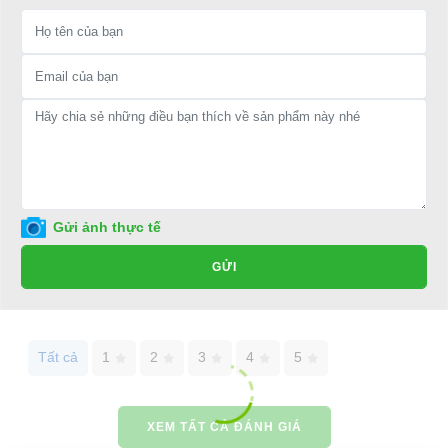
Điện thoại: 08 68 100 260 ( Châu ) - 093 211 3677 ( Phú )
E-mail:
phuhuynhkd@gmail.com
Website:
xediendulich.com
Website:
phutungxegolf.com
Gửi ảnh thực tế
GỬI
Tất cả
1
2
3
4
5
XEM TẤT CẢ ĐÁNH GIÁ