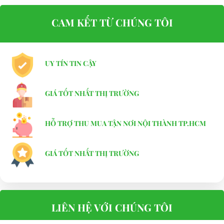
CAM KẾT TỪ CHÚNG TÔI
UY TÍN TIN CẬY
GIÁ TỐT NHẤT THỊ TRƯỜNG
HỖ TRỢ THU MUA TẬN NƠI NỘI THÀNH TP.HCM
GIÁ TỐT NHẤT THỊ TRƯỜNG
LIÊN HỆ VỚI CHÚNG TÔI