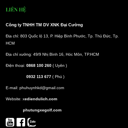
LIÊN HỆ
Công ty TNHH TM DV XNK Đại Cường
Địa chỉ: 803 Quốc lộ 13, P. Hiệp Bình Phước, Tp. Thủ Đức, Tp.
HCM
Địa chỉ xưởng: 49/9 Nhị Bình 16, Hóc Môn, TP.HCM
Điện thoại:
0868 100 260
( Uyên )
0932 113 677
( Phú )
E-mail:
phuhuynhkd@gmail.com
Website:
x
ediendulich.com
phutungxegolf.com