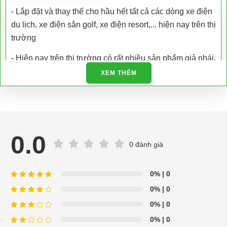
- Lắp đặt và thay thế cho hầu hết tất cả các dòng xe điện
du lịch, xe điện sân golf, xe điện resort,... hiện nay trên thị
trường
- Hiện nay trên thị trường có rất nhiều sản phẩm giả nhái,
kém chất lượng. Xe Điện Đại Cường là công ty chuyên
XEM THÊM
nhập khẩu các loại xe điện và phụ tùng xe điện trực tiếp
tại nhà máy sản xuất đảm bảo chất lượng và có giấy tờ
được cấp phép.
- Chúng tôi còn hỗ trợ kiểm tra bảo dưỡng, bảo trì và sửa
0.0
chữa tận nơi
0 đánh giá
- Hỗ trợ giải đáp các vấn đề liên quan đến xe điện miễn
0%
| 0
phí
0%
| 0
- Chuyên phụ tùng, phụ kiện - thiết bị dành cho xe điện.
0%
| 0
- Dịch vụ sửa chữa, thay thế phụ tùng, phụ kiện - thiết bị
0%
| 0