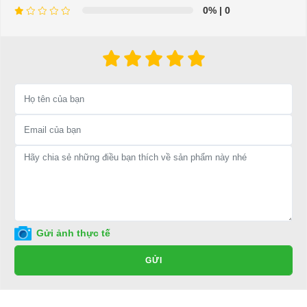
cho xe ô tô điện.
0%
| 0
=>Liên hệ với chúng tôi để yêu cầu cung cấp, sửa chữa,
thay thế phụ tùng, phụ kiện - thiết bị cho xe điện. Giá
thành cạnh tranh, tay nghề thợ chuyên nghiệp, nhanh
chóng.
Hân hạnh được phục vụ mọi người
Để được tư vấn thêm về cách sử dụng xe ô tô điện để tăng tuổi
thọ cho xe hoặc có vấn đề gì cần được hỗ trợ, quý khách vui
lòng liên hệ:
LIÊN HỆ CÔNG TY:
Công ty TNHH TM DV XNK
Đại Cường
Gửi ảnh thực tế
Địa chỉ: 49/9 Nhị Bình 16, Hóc Môn, TP.HCM
GỬI
Điện thoại: 0932113677
E-mail:
phuhuynhkd@gmail.com