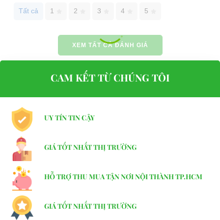
Tất cả
1
2
3
4
5
Website:
xediendulich.com
Website:
phutungxegolf.com
XEM TẤT CẢ ĐÁNH GIÁ
CAM KẾT TỪ CHÚNG TÔI
UY TÍN TIN CẬY
GIÁ TỐT NHẤT THỊ TRƯỜNG
HỖ TRỢ THU MUA TẬN NƠI NỘI THÀNH TP.HCM
GIÁ TỐT NHẤT THỊ TRƯỜNG