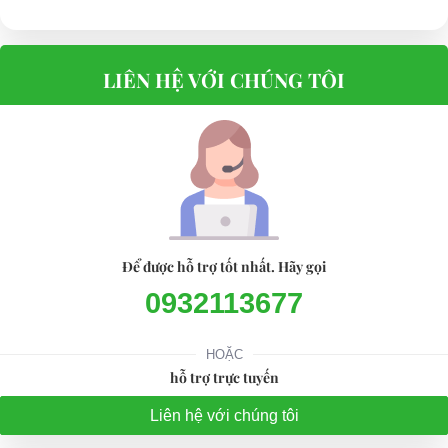
LIÊN HỆ VỚI CHÚNG TÔI
Để được hỗ trợ tốt nhất. Hãy gọi
0932113677
HOẶC
hỗ trợ trực tuyến
Liên hệ với chúng tôi