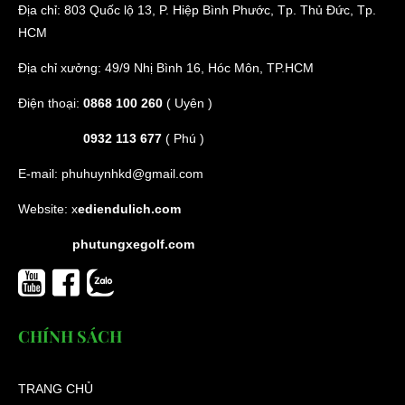
Địa chỉ: 803 Quốc lộ 13, P. Hiệp Bình Phước, Tp. Thủ Đức, Tp.
HCM
Địa chỉ xưởng: 49/9 Nhị Bình 16, Hóc Môn, TP.HCM
Điện thoại:
0868 100 260
( Uyên )
0932 113 677
( Phú )
E-mail:
phuhuynhkd@gmail.com
Website:
x
ediendulich.com
phutungxegolf.com
CHÍNH SÁCH
TRANG CHỦ