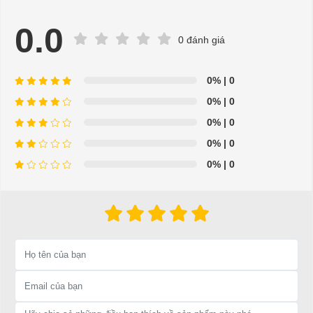
0.0
0 đánh giá
0%
| 0
Bạc đạn 6005
0%
| 0
0%
| 0
⇒ Xem thêm:
Bạn nên chọn mua Xe điện sân golf chất lượng giá
0%
| 0
tốt ở đâu?
0%
| 0
Để được tư vấn thêm về cách sử dụng xe ô tô điện để tăng tuổi thọ
cho xe hoặc có vấn đề gì cần được hỗ trợ, quý khách vui lòng liên
hệ:
LIÊN HỆ CÔNG TY:
Công ty TNHH TM DV XNK
Đại Cường
Địa chỉ: 845 Quốc Lộ 13, Phường Hiệp Bình Phước, Thành phố
Thủ Đức, TP.HCM