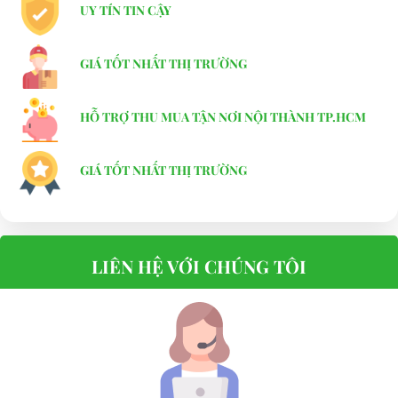
UY TÍN TIN CẬY
GIÁ TỐT NHẤT THỊ TRƯỜNG
HỖ TRỢ THU MUA TẬN NƠI NỘI THÀNH TP.HCM
GIÁ TỐT NHẤT THỊ TRƯỜNG
LIÊN HỆ VỚI CHÚNG TÔI