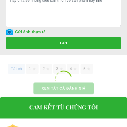
Điện thoại: 08 68 100 260 ( Châu ) - 093 211 3677 ( Phú )
E-mail:
phuhuynhkd@gmail.com
Website:
xediendulich.com
Gửi ảnh thực tế
Website:
phutungxegolf.com
GỬI
Tất cả
1
2
3
4
5
XEM TẤT CẢ ĐÁNH GIÁ
CAM KẾT TỪ CHÚNG TÔI