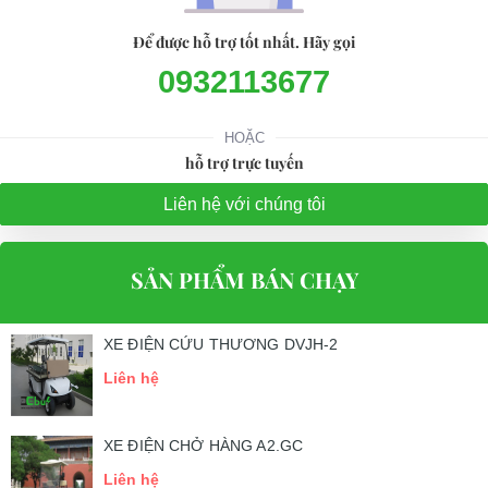
Để được hỗ trợ tốt nhất. Hãy gọi
0932113677
HOẶC
hỗ trợ trực tuyến
Liên hệ với chúng tôi
SẢN PHẨM BÁN CHẠY
XE ĐIỆN CỨU THƯƠNG DVJH-2
Liên hệ
XE ĐIỆN CHỞ HÀNG A2.GC
Liên hệ