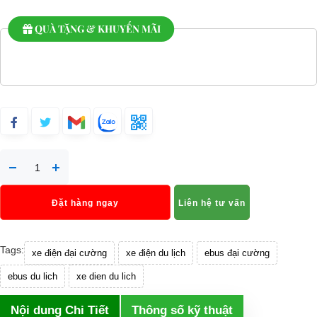
QUÀ TẶNG & KHUYẾN MÃI
Đặt hàng ngay
Liên hệ tư vấn
Tags:
xe điện đại cường
xe điện du lịch
ebus đại cường
ebus du lich
xe dien du lich
Nội dung Chi Tiết
Thông số kỹ thuật