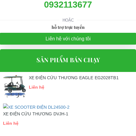
Website:
phutungxegolf.com
0932113677
HOẶC
hỗ trợ trực tuyến
Liên hệ với chúng tôi
SẢN PHẨM BÁN CHẠY
XE ĐIỆN CỨU THƯƠNG EAGLE EG2028TB1
Liên hệ
XE ĐIỆN CỨU THƯƠNG DVJH-1
Liên hệ