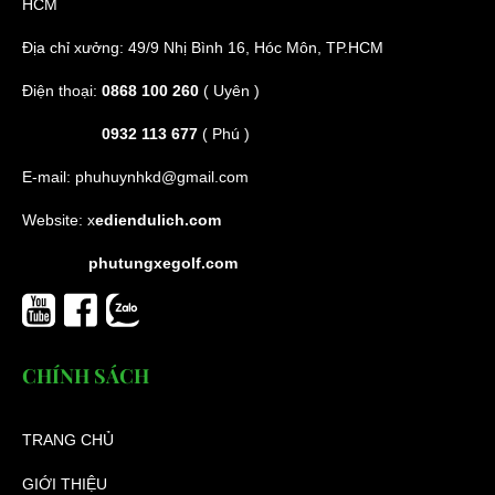
HCM
Địa chỉ xưởng: 49/9 Nhị Bình 16, Hóc Môn, TP.HCM
Điện thoại:
0868 100 260
( Uyên )
0932 113 677
( Phú )
E-mail:
phuhuynhkd@gmail.com
Website:
x
ediendulich.com
phutungxegolf.com
CHÍNH SÁCH
TRANG CHỦ
GIỚI THIỆU