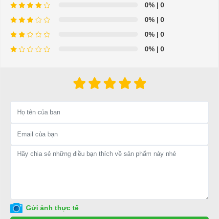
0%
| 0
0%
| 0
0%
| 0
Xe điện chuyên dụng
được
nhập khẩu
trực tiếp từ các nhà sản xuất
uy
0%
| 0
tín
hàng đầu thế giới như Trung Quốc, Mỹ, Hàn Quốc,…Chúng tôi cam
kết sản phẩm có xuất xứ, bảo hành chính hãng đảm bảo
chất lượng cao
.
Xe điện chuyên dụng
thuận tiện, phong cách mới lạ và đặc biệt thuận lợi
trong cuộc sống của chúng ta hiện nay
Với đa dạng các kiểu dáng đẹp và thuận tiện để sử dụng trong đời sống khi
cần thiết.
Xe điện chuyên dụng
đang là sản phẩm
uy tín
bán chạy nhất
hiện nay của công ty chúng tôi.
Với
Xe scooter điện DL24500-2
là dòng sản phẩm được
phân phối chính
hãng
duy nhất tại Việt Nam
.
Xe scooter điện DL24500-2 được mô tả chi tiết
Gửi ảnh thực tế
như dưới đây: