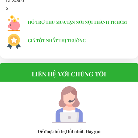
Liên hệ ngay với chúng tôi để sở hữu những chiếc xe điện chuyên
dụng đời mới và sang trọng nhất với giá cả ưu đãi nhất.
HỖ TRỢ THU MUA TẬN NƠI NỘI THÀNH TP.HCM
Để được tư vấn thêm về cách sử dụng xe ô tô điện để tăng tuổi thọ
cho xe hoặc có vấn đề gì cần được hỗ trợ, quý khách vui lòng liên
GIÁ TỐT NHẤT THỊ TRƯỜNG
hệ:
LIÊN HỆ CÔNG TY:
Công ty TNHH TM DV XNK
Đại Cường
Địa chỉ: 845 Quốc Lộ 13, Phường Hiệp Bình Phước, Thành phố
LIÊN HỆ VỚI CHÚNG TÔI
Thủ Đức, TP.HCM
Điện thoại: 08 68 100 260 ( Châu )
093 211 3677 ( Phú )
E-mail:
phuhuynhkd@gmail.com
Website:
xediendulich.com
Để được hỗ trợ tốt nhất. Hãy gọi