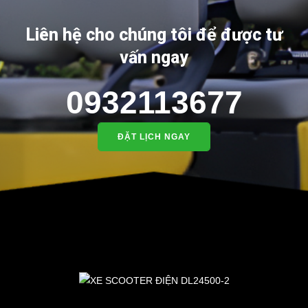
Liên hệ cho chúng tôi để được tư
vấn ngay
0932113677
ĐẶT LỊCH NGAY