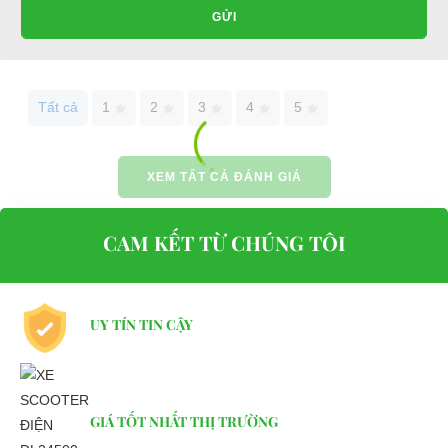
GỬI
Battery / Acquy
12V45AH*2
Motor
500 W
Tất cả
1
2
3
4
5
Voltage / Điện áp
24V
Passenger capacity / Số chỗ ngồi
1
XEM TẤT CẢ ĐÁNH GIÁ
Range / Quảng đường đi mỗi lần sạc
40 Km
Climbing Ability / Khả năng leo dốc
20%
CAM KẾT TỪ CHÚNG TÔI
Max.Speed / Tốc độ nhanh nhất
10 Km/h
Charging time / Thời gian sạc
8~10h
UY TÍN TIN CẬY
Weight / Trọng lượng xe
120 Kg
L x W x H
125*61*128CM
⇒ Xem thêm: Bạn nên chọn mua Xe điện sân golf chất lượng
GIÁ TỐT NHẤT THỊ TRƯỜNG
giá tốt ở đâu?