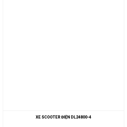
XE ĐIỆN CỔ ĐIỂN S4.FA MÀU ĐỎ