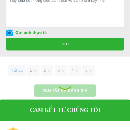
E-mail:
phuhuynhkd@gmail.com
Website:
xediendulich.com
Website:
phutungxegolf.com
Gửi ảnh thực tế
GỬI
Tất cả
1
2
3
4
5
XEM TẤT CẢ ĐÁNH GIÁ
CAM KẾT TỪ CHÚNG TÔI