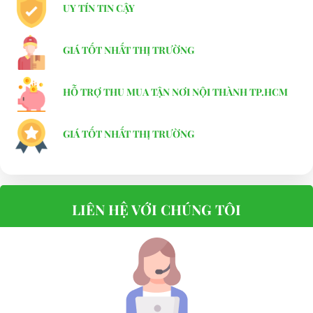
UY TÍN TIN CẬY
GIÁ TỐT NHẤT THỊ TRƯỜNG
HỖ TRỢ THU MUA TẬN NƠI NỘI THÀNH TP.HCM
GIÁ TỐT NHẤT THỊ TRƯỜNG
LIÊN HỆ VỚI CHÚNG TÔI