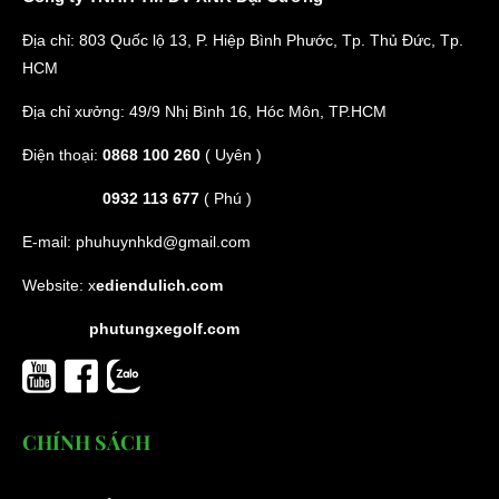
Địa chỉ: 803 Quốc lộ 13, P. Hiệp Bình Phước, Tp. Thủ Đức, Tp.
HCM
Địa chỉ xưởng: 49/9 Nhị Bình 16, Hóc Môn, TP.HCM
Điện thoại:
0868 100 260
( Uyên )
0932 113 677
( Phú )
E-mail:
phuhuynhkd@gmail.com
Website:
x
ediendulich.com
phutungxegolf.com
CHÍNH SÁCH