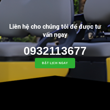
Liên hệ cho chúng tôi để được tư
vấn ngay
0932113677
ĐẶT LỊCH NGAY