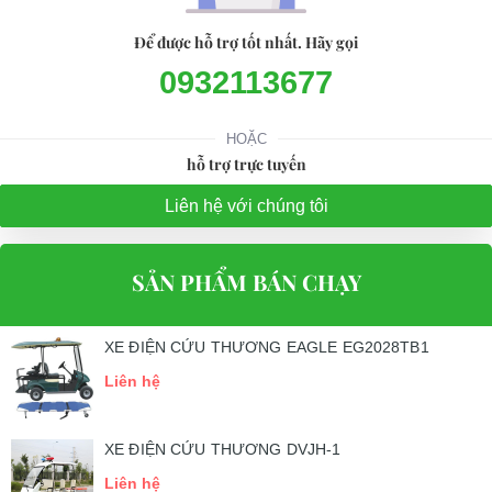
Để được hỗ trợ tốt nhất. Hãy gọi
0932113677
HOẶC
hỗ trợ trực tuyến
Liên hệ với chúng tôi
SẢN PHẨM BÁN CHẠY
XE ĐIỆN CỨU THƯƠNG EAGLE EG2028TB1
Liên hệ
XE ĐIỆN CỨU THƯƠNG DVJH-1
Liên hệ