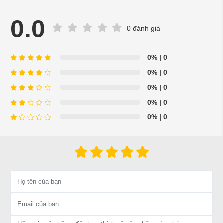
0.0
0 đánh giá
0%
| 0
Ốc xả dầu
0%
| 0
⇒ Xem thêm:
Bạn nên chọn mua Xe điện sân golf chất lượng giá
0%
| 0
tốt ở đâu?
0%
| 0
Để được tư vấn thêm về cách sử dụng xe ô tô điện để tăng tuổi thọ
0%
| 0
cho xe hoặc có vấn đề gì cần được hỗ trợ, quý khách vui lòng liên
hệ:
LIÊN HỆ CÔNG TY:
Công ty TNHH TM DV XNK
Đại Cường
Địa chỉ: 845 Quốc Lộ 13, Phường Hiệp Bình Phước, Thành phố
Thủ Đức, TP.HCM
Điện thoại: 08 68 100 260 ( Châu ) - 093 211 3677 ( Phú )