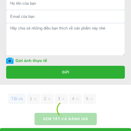
- Chuyên phụ tùng, phụ kiện và thiết bị xe điện dành cho xe
điện.
- Dịch vụ sửa chữa, thay thế phụ tùng, phụ kiện và thiết bị
xe điện cho xe ô tô điện.
=>Liên hệ với chúng tôi để yêu cầu cung cấp, sửa chữa,
thay thế phụ tùng, phụ kiện - thiết bị cho xe điện. Giá thành
Gửi ảnh thực tế
cạnh tranh, tay nghề thợ chuyên nghiệp, nhanh chóng.
GỬI
Hân hạnh được phục vụ mọi người
⇒ Xem thêm:
Bạn nên chọn mua Xe điện sân golf chất lượng giá
tốt ở đâu?
Tất cả
1
2
3
4
5
Để được tư vấn thêm về cách sử dụng xe ô tô điện để tăng tuổi thọ
cho xe hoặc có vấn đề gì cần được hỗ trợ, quý khách vui lòng liên
XEM TẤT CẢ ĐÁNH GIÁ
hệ: