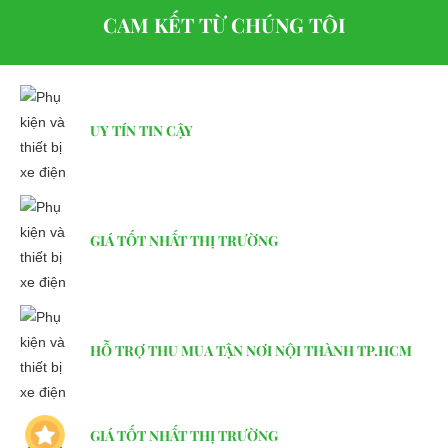
LIÊN HỆ CÔNG TY:
Công ty TNHH TM DV XNK
CAM KẾT TỪ CHÚNG TÔI
Đại Cường
Địa chỉ: 49/9 Nhị Bình 16, Hóc Môn, TP.HCM
Điện thoại: 093 211 3677 ( Phú )
UY TÍN TIN CẬY
E-mail:
phuhuynhkd@gmail.com
Website:
xediendulich.com
Website:
phutungxegolf.com
GIÁ TỐT NHẤT THỊ TRƯỜNG
HỖ TRỢ THU MUA TẬN NƠI NỘI THÀNH TP.HCM
GIÁ TỐT NHẤT THỊ TRƯỜNG