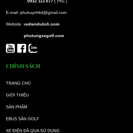
0932 113 677
( Phú )
E-mail:
phuhuynhkd@gmail.com
Website:
x
ediendulich.com
phutungxegolf.com
CHÍNH SÁCH
TRANG CHỦ
GIỚI THIỆU
SẢN PHẨM
EBUS SÂN GOLF
XE ĐIỆN ĐÃ QUA SỬ DỤNG