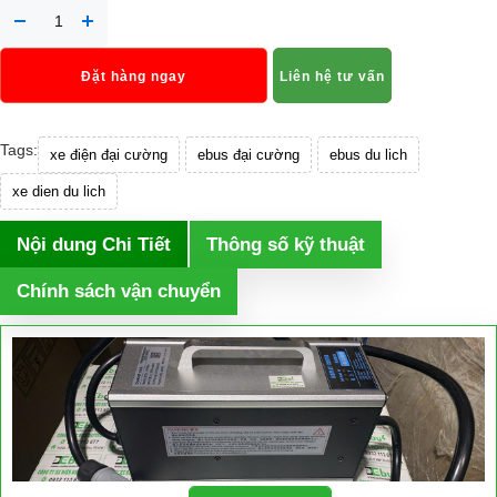
Đặt hàng ngay
Liên hệ tư vấn
Tags:
xe điện đại cường
ebus đại cường
ebus du lich
xe dien du lich
Nội dung Chi Tiết
Thông số kỹ thuật
Chính sách vận chuyển