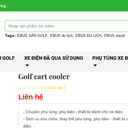
ờng
Tags:
EBUS SÂN GOLF
EBUS du lịch
EBUS DU LỊCH
EBUS resort
N GOLF
XE ĐIỆN ĐÃ QUA SỬ DỤNG
PHỤ TÙNG XE Đ
Golf cart cooler
( 0 đánh giá )
Liên hệ
- Chuyên phụ tùng, phụ kiện - thiết bị dành cho xe điện.
- Dịch vụ sửa chữa, thay thế phụ tùng, phụ kiện - thiết bị 
điện.