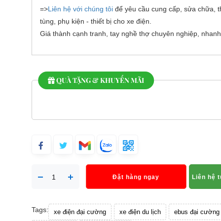
=>
Liên hệ với chúng tôi
để yêu cầu cung cấp, sửa chữa, t
tùng, phụ kiện - thiết bị cho xe điện.
Giá thành cạnh tranh, tay nghề thợ chuyên nghiệp, nhanh
QUÀ TẶNG & KHUYẾN MÃI
Đặt hàng ngay
Liên hệ 
Tags:
xe điện đại cường
xe điện du lịch
ebus đại cường