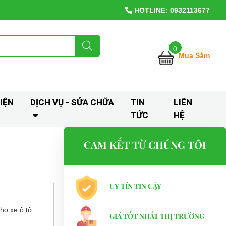
HOTLINE: 0932113677
0
Mua Sắm
IỆN
DỊCH VỤ - SỬA CHỮA
TIN
LIÊN
TỨC
HỆ
CAM KẾT TỪ CHÚNG TÔI
UY TÍN TIN CẬY
cho xe ô tô
GIÁ TỐT NHẤT THỊ TRƯỜNG