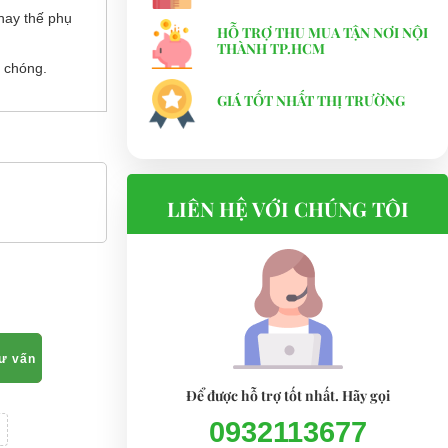
hay thế phụ
HỖ TRỢ THU MUA TẬN NƠI NỘI
THÀNH TP.HCM
 chóng.
GIÁ TỐT NHẤT THỊ TRƯỜNG
LIÊN HỆ VỚI CHÚNG TÔI
tư vấn
Để được hỗ trợ tốt nhất. Hãy gọi
0932113677