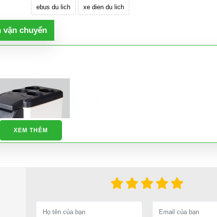
ebus du lich
xe dien du lich
h vận chuyển
XEM THÊM