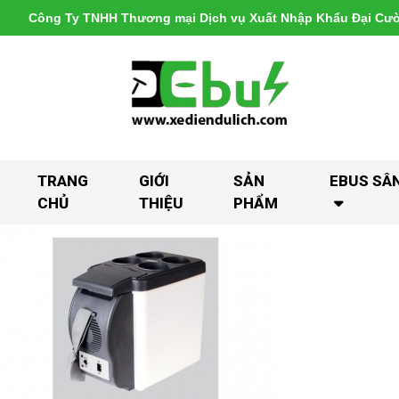
Công Ty TNHH Thương mại Dịch vụ Xuất Nhập Khẩu Đại Cư
TRANG
GIỚI
SẢN
EBUS SÂ
CHỦ
THIỆU
PHẨM