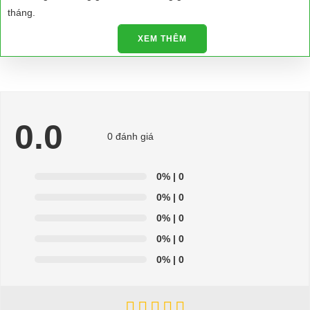
tháng.
- Sơn màu mới, bọc nệm mới miễn phí theo yêu cầu.
XEM THÊM
- Quảng đường chạy 80km 1 lần sạc.
- Điện áp 48V.
- Động cơ 4KW.
Xe điện chở khách du lịch chất lượng đến từ Nhật Bản.
0.0
0 đánh giá
Xe điện du lịch Sanyo Hybrid 11 chỗ ngồi
⇒ Xem thêm:
Bạn nên chọn mua Xe điện sân golf chất lượng giá
0%
| 0
tốt ở đâu?
0%
| 0
Để được tư vấn thêm về cách sử dụng xe ô tô điện để tăng tuổi thọ
0%
| 0
cho xe hoặc có vấn đề gì cần được hỗ trợ, quý khách vui lòng liên
0%
| 0
hệ:
0%
| 0
LIÊN HỆ CÔNG TY:
Công ty TNHH TM DV XNK
Đại Cường