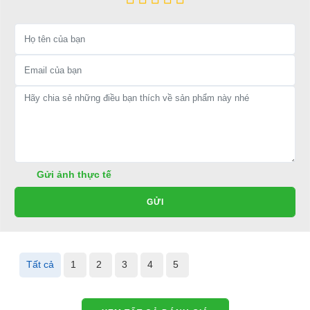
Địa chỉ: 49/9 Nhị Bình 16, Hóc Môn, TP.HCM
Điện thoại: 08 68 100 260
E-mail:
phuhuynhkd@gmail.com
Website:
xediendulich.com
Website:
phutungxegolf.com
Gửi ảnh thực tế
GỬI
Tất cả
1
2
3
4
5