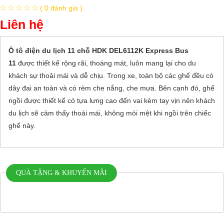
( 0 đánh giá )
Liên hệ
Ô tô điện du lịch 11 chỗ HDK DEL6112K Express Bus
11
được thiết kế rộng rãi, thoáng mát, luôn mang lại cho du
khách sự thoải mái và dễ chịu. Trong xe, toàn bộ các ghế đều có
dây đai an toàn và có rèm che nắng, che mưa. Bên cạnh đó, ghế
ngồi được thiết kế có tựa lưng cao đến vai kèm tay vịn nên khách
du lịch sẽ cảm thấy thoải mái, không mỏi mệt khi ngồi trên chiếc
ghế này.
QUÀ TẶNG & KHUYẾN MÃI