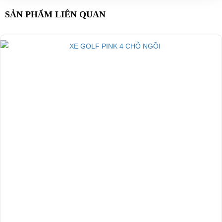
Đại Cường
SẢN PHẨM LIÊN QUAN
Địa chỉ: 845 Quốc Lộ 13, Phường Hiệp Bình Phước, Thành phố
Thủ Đức, TP.HCM
Điện thoại: -08 68 100 260 ( Châu )
-093 211 3677 ( Phú )
E-mail:
phuhuynhkd@gmail.com
Website:
xediendulich.com
Website:
phutungxegolf.com