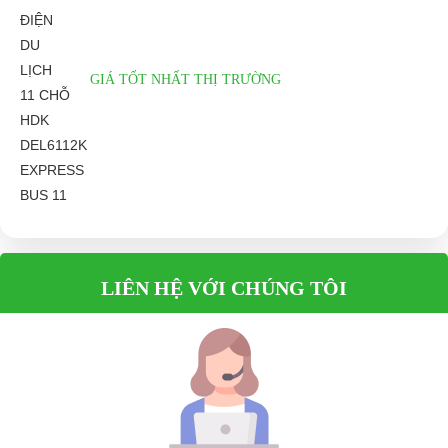
Bảo hành Ác quy,
1 năm
bộ điều khiển
NGOẠI HÌNH
GIÁ TỐT NHẤT THỊ TRƯỜNG
Chiều dài x Chiều
2760mm x 1290mm x 1610mm
rộng x Chiều cao
Chiều cao yên xe
790mm
Bánh xe và Lốp
10" x 10"
xe
Mầu sắc có bán
Trắng, xanh, đen, đỏ
LIÊN HỆ VỚI CHÚNG TÔI
TÍNH NĂNG
Động cơ
7500W, 3 pha, Không chổi than
Cách thức thao
Tự điều chỉnh rack và cột tay lái
tác
Quãng đường đi
80 - 100 Km/1 lần sạc