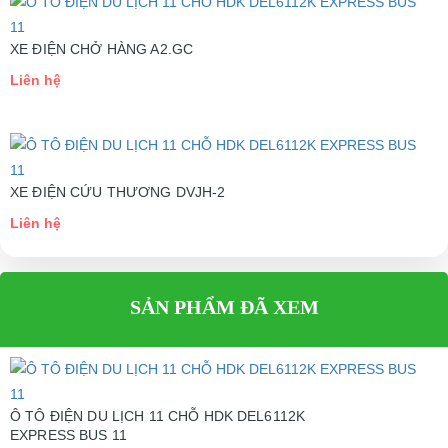
Sàn
Cao su Autiskid
Gương hậu
Handoperated cả hai bên
XE ĐIỆN CHỞ HÀNG A2.GC
Liên hệ
Bảng điều khiển
Chuyển đổi kết hợp
CHÚ THÍCH
Trọng lượng xe
800Kg
XE ĐIỆN CỨU THƯƠNG DVJH-2
Khả năng chở vật
1500kg
nặng
Liên hệ
Bảo vệ tụt áp
41V
Bánh xe
Lốp có săm
SẢN PHẨM ĐÃ XEM
XE ĐIỆN CỨU THƯƠNG DVJH-1
Giảm sóc
Trước, sau
Liên hệ
Leo dốc
180
Gưng chiếu hậu
Một cặp
Ô TÔ ĐIỆN DU LỊCH 11 CHỖ HDK DEL6112K
EXPRESS BUS 11