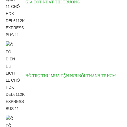
GIÁ TỐT NHẤT THỊ TRƯỜNG
Chi tiết ô tô điện du lịch 11 chỗ HDK
DEL6112K Express Bus 11
HỖ TRỢ THU MUA TẬN NƠI NỘI THÀNH TP.HCM
THÔNG TIN CHUNG
Hãng sản xuất
HDK
Xuất xứ
Trung Quốc
Bảo hành Khung
2 năm
xe, motor