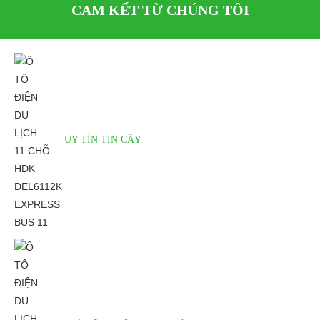
CAM KẾT TỪ CHÚNG TÔI
Yên xe êm ái
Bánh sau kết nối với động cơ
Ô tô điện du lịch 11 chỗ HDK
Ô tô điện du lịch 11 chỗ HDK
DEL6112K Express Bus
DEL6112K Express Bus 11 có
11 được trang bị yên xe với
bánh sau được kết nối trực tiếp
UY TÍN TIN CẬY
chất liệu cao su, bọc bởi da
với động cơ, giúp xe truyền động
nhân tạo, giúp người sử dụng
nhẹ nhàng, tiết kiệm năng lượng
hoàn toàn thoải mái khi sử
và hoạt động một cách ổn định
dụng.
Thông số kỹ thuật Ô TÔ ĐIỆN DU LỊCH
11 CHỖ HDK DEL6112K EXPRESS BUS
11
Ô tô điện du lịch 11 chỗ HDK DEL6112K Express Bus 11