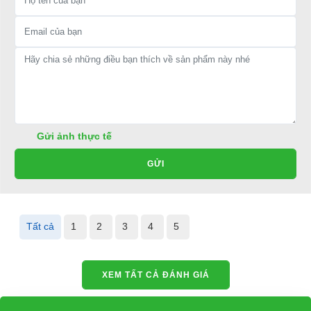
Kính chiếu giúp quan sát phía
Mái che giúp bảo vệ người ngồi
sau
bên trong
Ô tô điện du lịch 11 chỗ HDK
Gửi ảnh thực tế
Ô tô điện du lịch 11 chỗ HDK
DEL6112K Express Bus 11 có
DEL6112K Express Bus 11 có
GỬI
kính chiếu hậu lớn, được bố
mái che được thiết kế thời trang,
trí ở khoảng cách phù hợp,
với diện tích rộng rãi, được làm
giúp người lái xe dễ dàng
từ hợp kim nhôm, giúp bảo vệ
quan sát phía sau khi đang
Tất cả
1
2
3
4
5
cho người ngồi bên trong xe.
điều khiển.
XEM TẤT CẢ ĐÁNH GIÁ