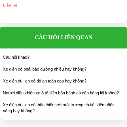
Chỗ ngồi
14 người
Liên hệ
Thắng
Trước thắng đĩa, sau thắng cơ
Đèn
Pha
Chân ga
Làm việc ở 2 chế độ
CÂU HỎI LIÊN QUAN
Khoảng cách
6m
phanh
Câu hỏi khác?
Quay trong pham
3,6m
Xe điện có phải bảo dưỡng nhiều hay không?
vi
⇒ Xem thêm:
Bạn nên chọn mua Xe điện sân golf chất lượng giá
Xe điện du lịch có độ an toàn cao hay không?
tốt ở đâu?
Người điều khiển xe ô tô điện bốn bánh có cần bằng lái không?
Để được tư vấn thêm về cách sử dụng xe ô tô điện để tăng tuổi thọ
Xe điện du lịch có thân thiện với môi trường và tiết kiệm điện
cho xe hoặc có vấn đề gì cần được hỗ trợ, quý khách vui lòng liên
năng hay không?
hệ:
LIÊN HỆ CÔNG TY:
Công ty TNHH TM DV XNK