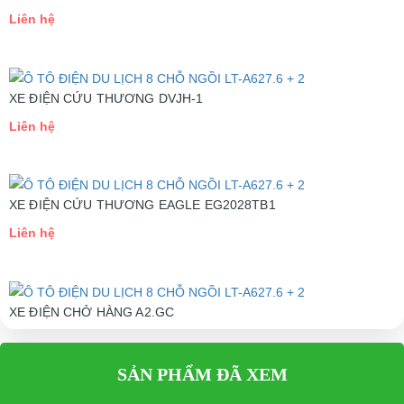
Giảm sóc
Trước, sau
Liên hệ
Leo dốc
250
Gưng chiếu hậu
Một cặp
XE ĐIỆN CỨU THƯƠNG DVJH-1
Chỗ ngồi
8 người
Liên hệ
Thắng
Trước thắng đĩa, sau thắng cơ
Đèn
Pha
XE ĐIỆN CỨU THƯƠNG EAGLE EG2028TB1
Chân ga
Làm việc ở 2 chế độ
Liên hệ
Khoảng cách phanh
6m
Quay trong pham vi
3,6m
XE ĐIỆN CHỞ HÀNG A2.GC
⇒ Xem thêm:
Bạn nên chọn mua Xe điện sân golf chất lượng giá
Liên hệ
tốt ở đâu?
SẢN PHẨM ĐÃ XEM
Để được tư vấn thêm về cách sử dụng xe ô tô điện để tăng tuổi thọ