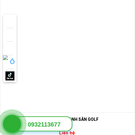
XE ĐIỆN NHẶT BANH SÂN GOLF
0932113677
Liên hệ