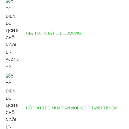
GIÁ TỐT NHẤT THỊ TRƯỜNG
Chi tiết ô tô điện du lịch 8 chỗ ngồi LT-A627.6 + 2
THÔNG TIN CHUNG
Hãng sản xuất
LVTONG
Xuất xứ
Trung Quốc
HỖ TRỢ THU MUA TẬN NƠI NỘI THÀNH TP.HCM
Bảo hành Khung xe, motor
2 năm
Bảo hành Ác quy, bộ điều khiển
1 năm