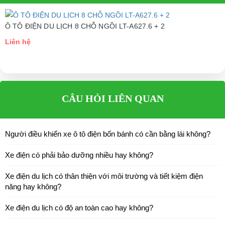
cho xe hoặc có vấn đề gì cần được hỗ trợ, quý khách vui lòng liên
hệ:
Ô TÔ ĐIỆN DU LỊCH 8 CHỖ NGỒI LT-A627.6 + 2
LIÊN HỆ CÔNG TY:
Công ty TNHH TM DV XNK
Liên hệ
Đại Cường
Địa chỉ: 845 Quốc Lộ 13, Phường Hiệp Bình Phước, Thành phố
Thủ Đức, TP.HCM
Điện thoại: 08 68 100 260
CÂU HỎI LIÊN QUAN
E-mail:
phuhuynhkd@gmail.com
Người điều khiển xe ô tô điện bốn bánh có cần bằng lái không?
Website:
xediendulich.com
Website:
phutungxegolf.com
Xe điện có phải bảo dưỡng nhiều hay không?
Xe điện du lịch có thân thiện với môi trường và tiết kiệm điện
năng hay không?
Xe điện du lịch có độ an toàn cao hay không?