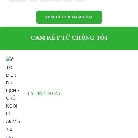
XEM TẤT CẢ ĐÁNH GIÁ
Yên xe em ái
Bánh sau và động cơ
CAM KẾT TỪ CHÚNG TÔI
Ô tô điện du lịch 8 chỗ ngồi LT-
Ô tô điện du lịch 8 chỗ ngồi LT-
A627.6 + 2 được bố trí ghê ngồi
A627.6 + 2 có bánh sau được nối
rộng, có thể ngồi được 3 người
trược tiếp với động cơ, giúp xe tằng
cùng một hàng với 5 hàng ghế,
tốc nhanh, ít tiêu hao năng lượng,
giúp xe có thể chở được tối đa 14
giảm hao phí và có độ bền cao.
người.
UY TÍN TIN CẬY
Thông số kỹ thuật
Ô TÔ ĐIỆN DU LỊCH 8 CHỖ NGỒI LT-A627.6 + 2
Ô tô điện du lịch 8 chỗ ngồi LT-A627.6 + 2