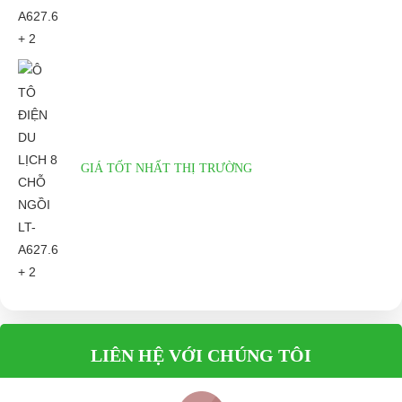
NGOẠI HÌNH
Chiều dài x Chiều rộng x Chiều cao
4280mm x 1200mm x 1800mm
Chiều cao yên xe
790mm
Bánh xe và Lốp xe
10" x 10"
Mầu sắc có bán
Trắng, xanh, đen, đỏ
GIÁ TỐT NHẤT THỊ TRƯỜNG
TÍNH NĂNG
Động cơ
3700W, 3 pha, Không chổi than
Cách thức thao tác
Tự điều chỉnh rack và cột tay lái
Quãng đường đi được
80 - 100 Km/1 lần sạc
Vận tốc tối đa
23 - 25 Km/h
LIÊN HỆ VỚI CHÚNG TÔI
PHỤ KIỆN XE