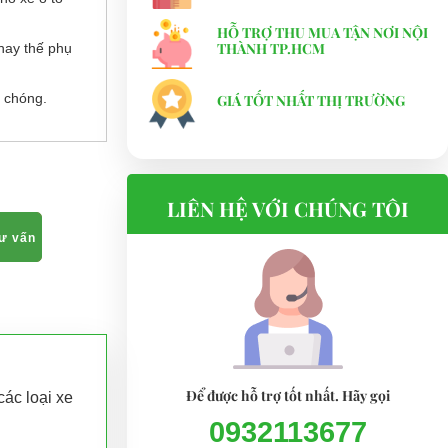
HỖ TRỢ THU MUA TẬN NƠI NỘI
THÀNH TP.HCM
hay thế phụ
 chóng.
GIÁ TỐT NHẤT THỊ TRƯỜNG
LIÊN HỆ VỚI CHÚNG TÔI
tư vấn
Để được hỗ trợ tốt nhất. Hãy gọi
các loại xe
0932113677