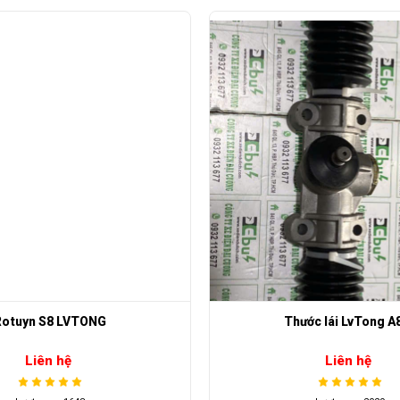
Thước lái LvTong A827
Trục láp WLD cho 
Liên hệ
Liên hệ