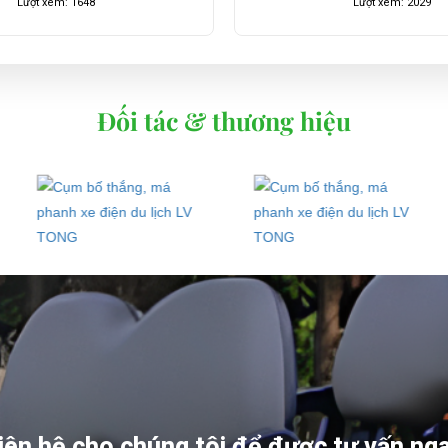
Lượt xem: 2029
Lượt xem: 337
Đối tác & thương hiệu
iên hệ cho chúng tôi để được tư vấn ng