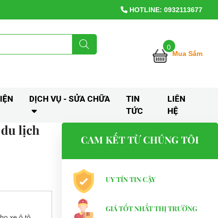
HOTLINE: 0932113677
0
Mua Sắm
IỆN
DỊCH VỤ - SỬA CHỮA
TIN
LIÊN
TỨC
HỆ
du lịch
CAM KẾT TỪ CHÚNG TÔI
UY TÍN TIN CẬY
GIÁ TỐT NHẤT THỊ TRƯỜNG
cho xe ô tô