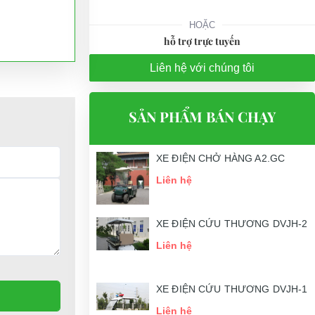
HOẶC
hỗ trợ trực tuyến
Liên hệ với chúng tôi
SẢN PHẨM BÁN CHẠY
nh, tay nghề
XE ĐIỆN CHỞ HÀNG A2.GC
Liên hệ
XE ĐIỆN CỨU THƯƠNG DVJH-2
Liên hệ
XE ĐIỆN CỨU THƯƠNG DVJH-1
Liên hệ