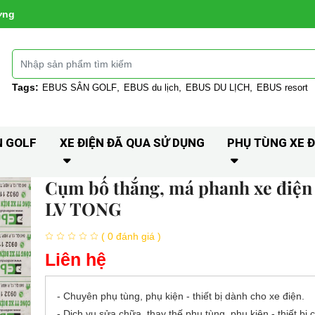
ờng
Tags:
EBUS SÂN GOLF
EBUS du lịch
EBUS DU LỊCH
EBUS resort
N GOLF
XE ĐIỆN ĐÃ QUA SỬ DỤNG
PHỤ TÙNG XE Đ
Cụm bố thắng, má phanh xe điện 
LV TONG
( 0 đánh giá )
Liên hệ
- Chuyên phụ tùng, phụ kiện - thiết bị dành cho xe điện.
- Dịch vụ sửa chữa, thay thế phụ tùng, phụ kiện - thiết bị 