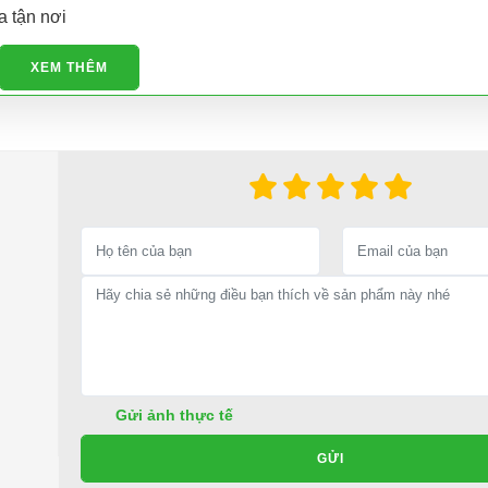
a tận nơi
XEM THÊM
e ô tô điện.
ế phụ tùng, phụ kiện - thiết bị cho xe điện. Giá thành cạnh tra
ho xe hoặc có vấn đề gì cần được hỗ trợ, quý khách vui lòng liên hệ:
ng ty TNHH TM DV XNK Đại Cường
Gửi ảnh thực tế
GỬI