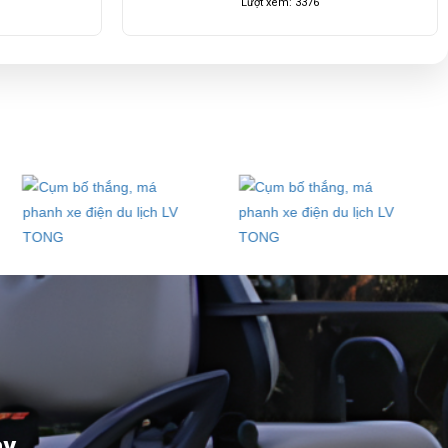
6
Lượt xem: 4185
ay