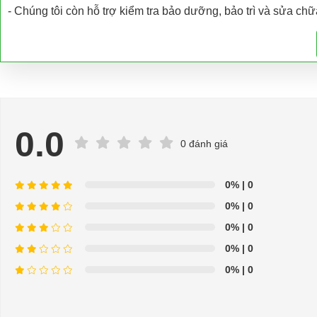
- Chúng tôi còn hỗ trợ kiểm tra bảo dưỡng, bảo trì và sửa chữ
- Hỗ trợ giải đáp các vấn đề liên quan đến xe điện miễn phí
- Chuyên phụ tùng, phụ kiện - thiết bị dành cho xe điện.
- Dịch vụ sửa chữa, thay thế phụ tùng, phụ kiện - thiết bị cho x
=>Liên hệ với chúng tôi để yêu cầu cung cấp, sửa chữa, thay th
0.0
thợ chuyên nghiệp, nhanh chóng.
0 đánh giá
Hân hạnh được phục vụ mọi người
0%
| 0
Để được tư vấn thêm về cách sử dụng xe ô tô điện để tăng tuổi thọ c
0%
| 0
LIÊN HỆ CÔNG TY:
Cô
0%
| 0
0%
| 0
Địa chỉ: 49/9 Nhị Bình 16, Hóc Môn, TP.HCM
0%
| 0
Điện thoại: 0932113677
E-mail:
phuhuynhkd@gmail.com