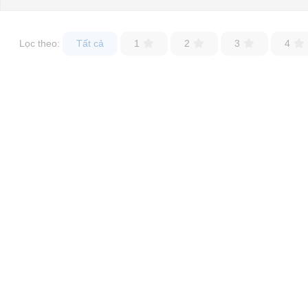
Website:
xediendulich.com
Website:
Lọc theo:
phutungxegolf.com
Tất cả
1
2
3
4