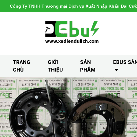
Công Ty TNHH Thương mại Dịch vụ Xuất Nhập Khẩu Đại Cư
TRANG
GIỚI
SẢN
EBUS SÂ
CHỦ
THIỆU
PHẨM