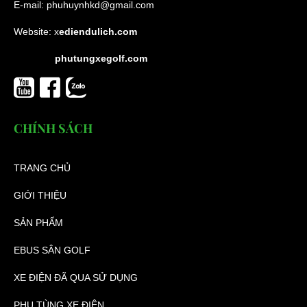
E-mail:
phuhuynhkd@gmail.com
Website:
x
ediendulich.com
phutungxegolf.com
CHÍNH SÁCH
TRANG CHỦ
GIỚI THIỆU
SẢN PHẨM
EBUS SÂN GOLF
XE ĐIỆN ĐÃ QUA SỬ DỤNG
PHỤ TÙNG XE ĐIỆN