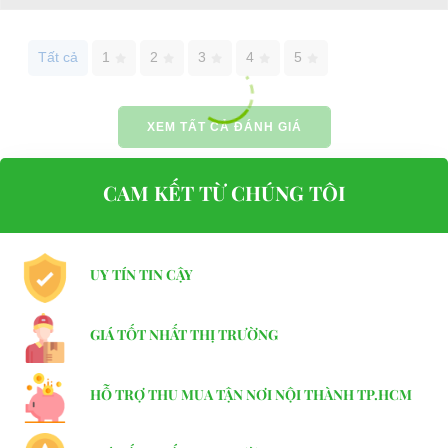
Website:
phutungxegolf.com
Tất cả
1
2
3
4
5
XEM TẤT CẢ ĐÁNH GIÁ
CAM KẾT TỪ CHÚNG TÔI
UY TÍN TIN CẬY
GIÁ TỐT NHẤT THỊ TRƯỜNG
HỖ TRỢ THU MUA TẬN NƠI NỘI THÀNH TP.HCM