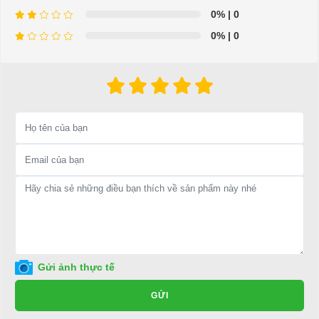
0%
| 0
0%
| 0
⇒ Xem thêm:
Bạn nên chọn mua Xe điện sân golf chất lượng giá
tốt ở đâu?
Để được tư vấn thêm về cách sử dụng xe ô tô điện để tăng tuổi thọ
cho xe hoặc có vấn đề gì cần được hỗ trợ, quý khách vui lòng liên
hệ:
LIÊN HỆ CÔNG TY:
Công ty TNHH TM DV XNK
Đại Cường
Địa chỉ: 845 Quốc Lộ 13, Phường Hiệp Bình Phước, Thành phố
Thủ Đức, TP.HCM
Điện thoại: 08 68 100 260 ( Châu ) - 093 211 3677 ( Phú )
Gửi ảnh thực tế
E-mail:
phuhuynhkd@gmail.com
GỬI
Website:
xediendulich.com