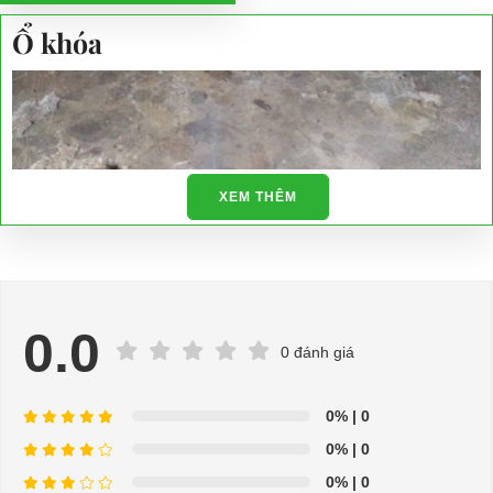
Ổ khóa
XEM THÊM
0.0
0 đánh giá
0%
| 0
0%
| 0
0%
| 0