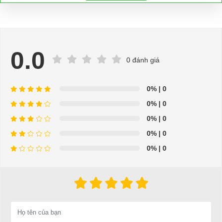
0.0
0 đánh giá
0%
| 0
Bộ cảm biến chân ga
0%
| 0
⇒ Xem thêm:
Bạn nên chọn mua Xe điện sân golf chất lượng giá
0%
| 0
tốt ở đâu?
0%
| 0
Để được tư vấn thêm về cách sử dụng xe ô tô điện để tăng tuổi thọ
0%
| 0
cho xe hoặc có vấn đề gì cần được hỗ trợ, quý khách vui lòng liên
hệ:
LIÊN HỆ CÔNG TY:
Công ty TNHH TM DV XNK
Đại Cường
Địa chỉ: 845 Quốc Lộ 13, Phường Hiệp Bình Phước, Thành phố