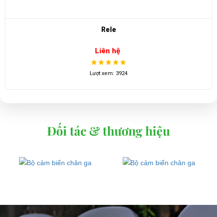
Ắc quy xe điện 3K T-105+(6V-225Ah)
Liên hệ
Lượt xem: 3697
Đối tác & thương hiệu