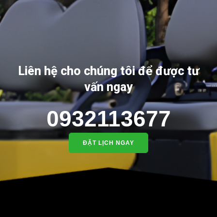
Liên hệ cho chúng tôi để được tư
vấn ngay
0932113677
ĐẶT LỊCH NGAY