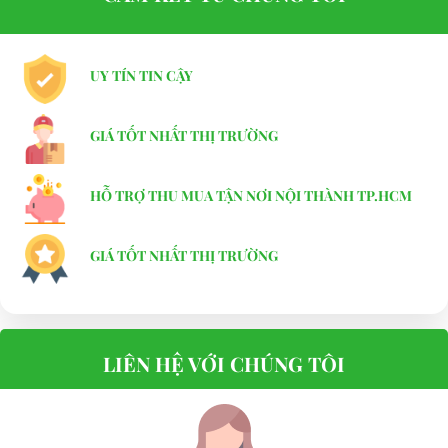
UY TÍN TIN CẬY
GIÁ TỐT NHẤT THỊ TRƯỜNG
HỖ TRỢ THU MUA TẬN NƠI NỘI THÀNH TP.HCM
GIÁ TỐT NHẤT THỊ TRƯỜNG
LIÊN HỆ VỚI CHÚNG TÔI