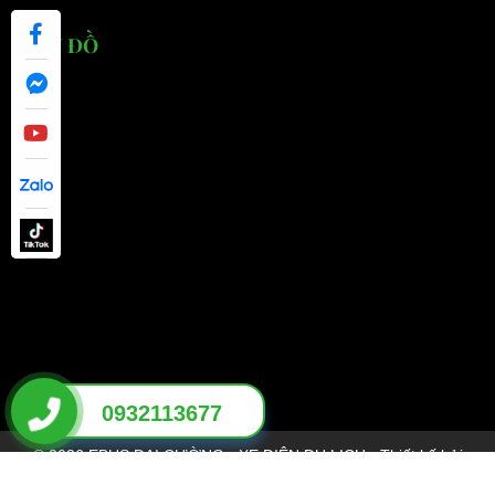
BẢN ĐỒ
0932113677
© 2026 EBUS ĐẠI CƯỜNG - XE ĐIỆN DU LỊCH - Thiết kế bởi
THÊM VÀO GIỎ
MUA NGAY
sikido.vn