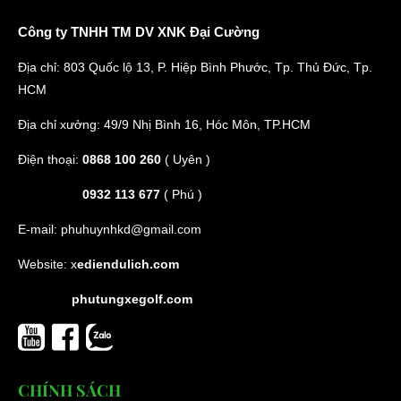
Công ty TNHH TM DV XNK Đại Cường
Địa chỉ: 803 Quốc lộ 13, P. Hiệp Bình Phước, Tp. Thủ Đức, Tp.
HCM
Địa chỉ xưởng: 49/9 Nhị Bình 16, Hóc Môn, TP.HCM
Điện thoại:
0868 100 260
( Uyên )
0932 113 677
( Phú )
E-mail:
phuhuynhkd@gmail.com
Website:
x
ediendulich.com
phutungxegolf.com
CHÍNH SÁCH