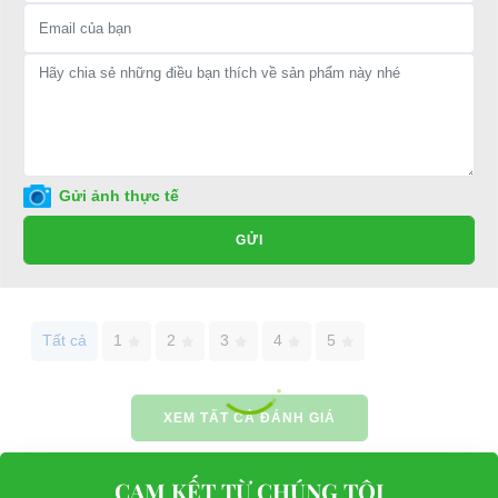
Thủ Đức, TP.HCM
Điện thoại: 08 68 100 260 ( Châu ) - 093 211 3677 ( Phú )
E-mail:
phuhuynhkd@gmail.com
Website:
xediendulich.com
Website:
phutungxegolf.com
Gửi ảnh thực tế
GỬI
Tất cả
1
2
3
4
5
XEM TẤT CẢ ĐÁNH GIÁ
CAM KẾT TỪ CHÚNG TÔI