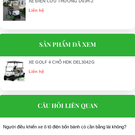
XE ĐIỆN CỨU THƯƠNG DVJH-2
Mầu sắc có bán
Trắng, xanh, đen, đỏ
Liên hệ
TÍNH NĂNG
Động cơ
4000W, 3 pha, Không chổi than
Cách thức thao
Tự điều chỉnh rack và cột tay lái
SẢN PHẨM ĐÃ XEM
tác
Quãng đường đi
80 - 100 Km/1 lần sạc
XE GOLF 4 CHỖ HDK DEL3042G
được
Liên hệ
Vận tốc tối đa
30 - 40 Km/h
PHỤ KIỆN XE
Ắc quy
48V - 275A
CÂU HỎI LIÊN QUAN
Sạc điện
48V - 20A
Thời gian sạc
10 - 12 giờ
Người điều khiển xe ô tô điện bốn bánh có cần bằng lái không?
Công suất
4000W