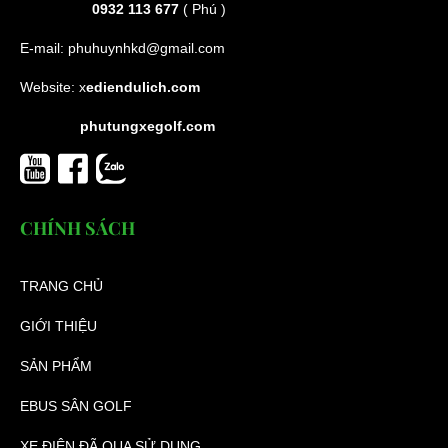
0932 113 677
( Phú )
E-mail:
phuhuynhkd@gmail.com
Website:
x
ediendulich.com
phutungxegolf.com
CHÍNH SÁCH
TRANG CHỦ
GIỚI THIỆU
SẢN PHẨM
EBUS SÂN GOLF
XE ĐIỆN ĐÃ QUA SỬ DỤNG