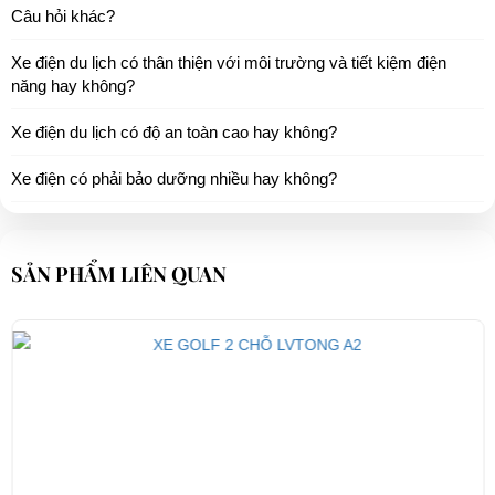
Câu hỏi khác?
Điện áp động cơ
48V
Xe điện du lịch có thân thiện với môi trường và tiết kiệm điện
Khung
Thép chắc chắn - sơn tĩnh điện
năng hay không?
Điện áp
220v - 50Hz
Xe điện du lịch có độ an toàn cao hay không?
Kính
Sợi thủy tinh
Xe điện có phải bảo dưỡng nhiều hay không?
Ghế
Da
Sàn
Cao su Autiskid
SẢN PHẨM LIÊN QUAN
Gương hậu
Handoperated cả hai bên
Bảng điều khiển
Chuyển đổi kết hợp
CHÚ THÍCH
Trọng lượng xe
800Kg
Khả năng chở vật
1500kg
nặng