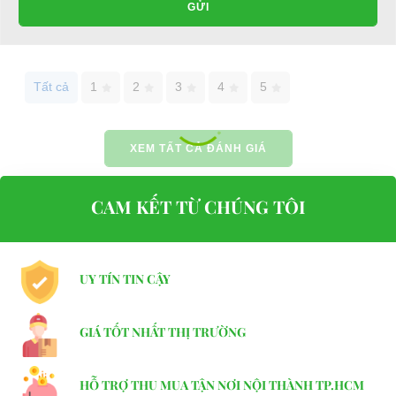
DEL3042G có đèn pha có
GỬI
DEL3042G có bánh trước được
khản năng chiếu sang xa trong
trang bị phuộc nhún êm ái, giúp
đêm,góc chiếu sáng rộng, có
xe có thể hoạt động nhẹ nhàng
thể điều khiển để hoạt động ở
khi di chuyển qua các dạng địa
Tất cả
1
2
3
4
5
hai chế độ.
hình khác nhau.
XEM TẤT CẢ ĐÁNH GIÁ
CAM KẾT TỪ CHÚNG TÔI
UY TÍN TIN CẬY
Mái che được thiết kế lớn
Kính chắn gió trong suốt
Xe golf 4 chỗ HDK
GIÁ TỐT NHẤT THỊ TRƯỜNG
DEL3042G sử dụng kính chắn
gió trong suốt, được thiết kế
HỖ TRỢ THU MUA TẬN NƠI NỘI THÀNH TP.HCM
phẳng, trong suốt, giúp bảo vệ