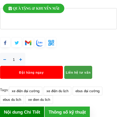
QUÀ TẶNG & KHUYẾN MÃI
Đặt hàng ngay
Liên hệ tư vấn
Tags:
xe điện đại cường
xe điện du lịch
ebus đại cường
ebus du lich
xe dien du lich
Nội dung Chi Tiết
Thông số kỹ thuật