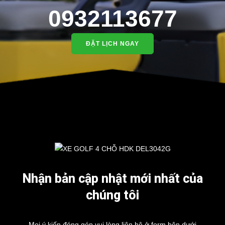
0932113677
ĐẶT LỊCH NGAY
Nhận bản cập nhật mới nhất của
chúng tôi
Mọi ý kiến đóng góp vui lòng liên hệ ở form bên dưới