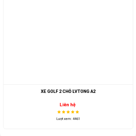
Bảo vệ tụt áp
41V
Bánh xe
Lốp có săm
Giảm sóc
Trước, sau
Leo dốc
180
Gưng chiếu hậu
Một cặp
Chỗ ngồi
6 người
Thắng
Trước thắng đĩa, sau thắng cơ
Đèn
Pha
XE GOLF 2 CHỖ LVTONG A2
Chân ga
Làm việc ở 2 chế độ
Liên hệ
Khoảng cách
6m
phanh
Lượt xem: 4461
Quay trong pham
3,6m
vi