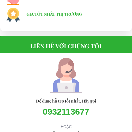
người sử dụng và cho người
GIÁ TỐT NHẤT THỊ TRƯỜNG
điều khiển góc quan sát an
toàn.
Thông số kỹ thuật XE GOLF 4 CHỖ HDK
DEL3042G
LIÊN HỆ VỚI CHÚNG TÔI
Xe golf 4 chỗ HDK DEL3042G
Để được hỗ trợ tốt nhất. Hãy gọi
0932113677
HOẶC
Chi tiết Xe golf 4 chỗ HDK DEL3042G