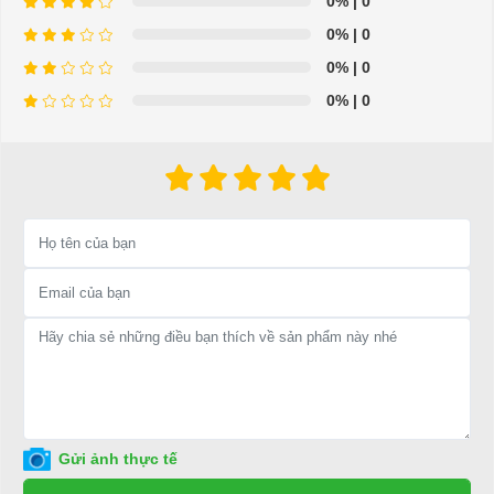
0%
| 0
0%
| 0
0%
| 0
0%
| 0
Đặc điểm nổi bật XE GOLF 4 CHỖ HDK
DEL3042G
Đèn pha có góc chiếu sáng an
Bánh trước với phuộc nhún em
toàn
ái
Gửi ảnh thực tế
Xe golf 4 chỗ HDK
Xe golf 4 chỗ HDK