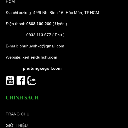
HCM
Địa chỉ xưởng: 49/9 Nhị Bình 16, Hóc Môn, TP.HCM
Điện thoại:
0868 100 260
( Uyên )
0932 113 677
( Phú )
E-mail:
phuhuynhkd@gmail.com
Website:
x
ediendulich.com
phutungxegolf.com
CHÍNH SÁCH
TRANG CHỦ
GIỚI THIỆU