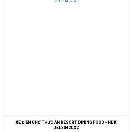
ESORT DINING FOOD - HDK
XE GOLF L
042CX2