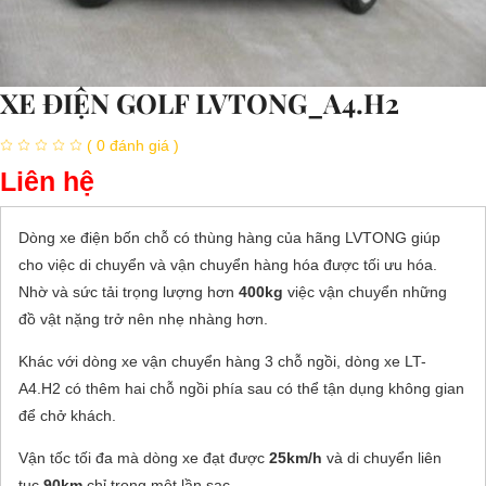
XE ĐIỆN GOLF LVTONG_A4.H2
( 0 đánh giá )
Liên hệ
Dòng xe điện bốn chỗ có thùng hàng của hãng LVTONG giúp
cho việc di chuyển và vận chuyển hàng hóa được tối ưu hóa.
Nhờ và sức tải trọng lượng hơn
400kg
việc vận chuyển những
đồ vật nặng trở nên nhẹ nhàng hơn.
Khác với dòng xe vận chuyển hàng 3 chỗ ngồi, dòng xe LT-
A4.H2 có thêm hai chỗ ngồi phía sau có thể tận dụng không gian
để chở khách.
Vận tốc tối đa mà dòng xe đạt được
25km/h
và di chuyển liên
tục
90km
chỉ trong một lần sạc .