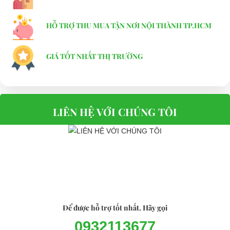
LVTONG_A4.H2
HỖ TRỢ THU MUA TẬN NƠI NỘI THÀNH TP.HCM
Thông số chi tiết
Kích thước xe - 3130*1230*1900mm
GIÁ TỐT NHẤT THỊ TRƯỜNG
Độ cao gầm xe - 110mm
Chiều rộng xe - Trước 880/Sau 990mm
Trọng lượng - 370kg
Khả năng tải - 3 người
LIÊN HỆ VỚI CHÚNG TÔI
Vận tốc - 25km/h
Khoảng cách thắng xe - 4.9m
Khả năng leo dốc - 0.2
⇒ Xem thêm:
Bạn nên chọn mua Xe điện sân golf chất lượng giá
tốt ở đâu?
Để được tư vấn thêm về cách sử dụng xe ô tô điện để tăng tuổi thọ
cho xe hoặc có vấn đề gì cần được hỗ trợ, quý khách vui lòng liên
Để được hỗ trợ tốt nhất. Hãy gọi
hệ:
0932113677