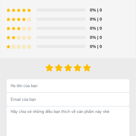
0%
| 0
0%
| 0
0%
| 0
0%
| 0
0%
| 0
Thông tin XE ĐIỆN GOLF
LVTONG_A4.H2
Model No.：
LT-A4.H2
Motor：
48V/4KW
Bình điện :
trojan ,8V*6
Bộ sạc：
sạc tự động
Bộ truyền động：
16:1
Kích thước xe：
3827*1200*1900mm