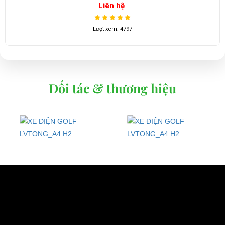
ên hệ
Li
xem: 4797
Lượt 
Đối tác & thương hiệu