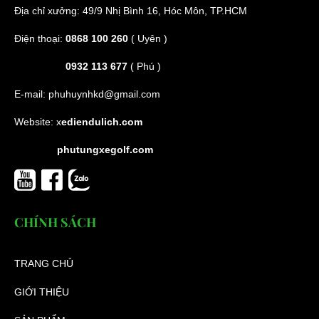
Địa chỉ xưởng: 49/9 Nhị Bình 16, Hóc Môn, TP.HCM
Điện thoại:
0868 100 260
( Uyên )
0932 113 677
( Phú )
E-mail:
phuhuynhkd@gmail.com
Website:
x
ediendulich.com
phutungxegolf.com
CHÍNH SÁCH
TRANG CHỦ
GIỚI THIỆU