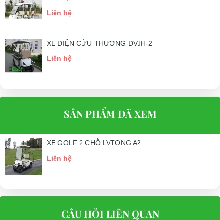
Liên hệ
XE ĐIỆN CỨU THƯƠNG DVJH-2
Liên hệ
SẢN PHẨM ĐÃ XEM
XE GOLF 2 CHỖ LVTONG A2
Liên hệ
CÂU HỎI LIÊN QUAN