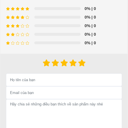
0%
| 0
0%
| 0
0%
| 0
0%
| 0
0%
| 0
THÔNG SỐ KỸ THUẬT
XE GOLF 2 CHỖ
LVTONG A2
Model No.：
LT-A2
Motor：
48V/4KW
Nguồn：
trojan ,8V*6
Bộ truyền động：
12.31:1
Kích thước xe：
2390*1200*1900mm
Độ cao gầm xe：
110mm