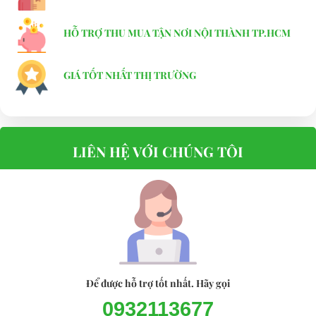
Đại Cường
Địa chỉ: 845 Quốc Lộ 13, Phường Hiệp Bình Phước, Thành phố
HỖ TRỢ THU MUA TẬN NƠI NỘI THÀNH TP.HCM
Thủ Đức, TP.HCM
GIÁ TỐT NHẤT THỊ TRƯỜNG
Điện thoại: 08 68 100 260 ( Châu )
093 211 3677 ( Phú )
E-mail:
phuhuynhkd@gmail.com
LIÊN HỆ VỚI CHÚNG TÔI
Website:
xediendulich.com
Website:
phutungxegolf.com
Để được hỗ trợ tốt nhất. Hãy gọi
0932113677