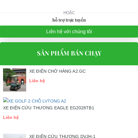
HOẶC
hỗ trợ trực tuyến
Liên hệ với chúng tôi
SẢN PHẨM BÁN CHẠY
XE ĐIỆN CHỞ HÀNG A2.GC
Liên hệ
XE ĐIỆN CỨU THƯƠNG EAGLE EG2028TB1
Liên hệ
XE ĐIỆN CỨU THƯƠNG DVJH-1