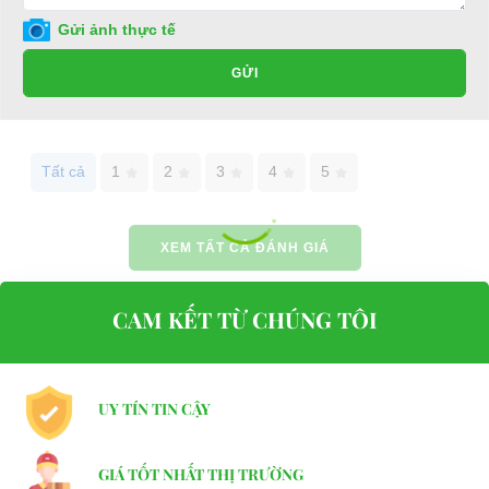
Trọng lượng：
270kg
Gửi ảnh thực tế
Khả năng tải：
2 người
GỬI
Vận tốc：
25km/h
Khoảng cách thắng xe：
4.9m
Bán kính quay đầu xe：
3.5m
Tất cả
1
2
3
4
5
Khả năng leo dốc：
30%
Khoảng cách di chuyển tối đa ( 1 lần
100km
XEM TẤT CẢ ĐÁNH GIÁ
sạc)：
⇒ Xem thêm:
Bạn nên chọn mua Xe điện sân golf chất lượng giá
CAM KẾT TỪ CHÚNG TÔI
tốt ở đâu?
Để được tư vấn thêm về cách sử dụng xe ô tô điện để tăng tuổi thọ
cho xe hoặc có vấn đề gì cần được hỗ trợ, quý khách vui lòng liên
UY TÍN TIN CẬY
hệ:
LIÊN HỆ CÔNG TY:
Công ty TNHH TM DV XNK
GIÁ TỐT NHẤT THỊ TRƯỜNG