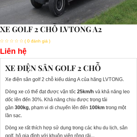
XE GOLF 2 CHỖ LVTONG A2
( 0 đánh giá )
Liên hệ
XE ĐIỆN SÂN GOLF 2 CHỖ
Xe điện sân golf 2 chỗ kiểu dáng A của hãng LVTONG.
Dòng xe có thể đạt được vận tốc
25km/h
và khả năng leo
dốc lên đến
30%
. Khả năng chịu được trọng tải
gần
300kg
,
phạm vi di chuyển lên đến
100km
trong một
lần sạc.
Dòng xe rất thích hợp sử dụng trong các khu du lịch, sân
golf, hộ gia đình với khuôn viên rộng rãi...