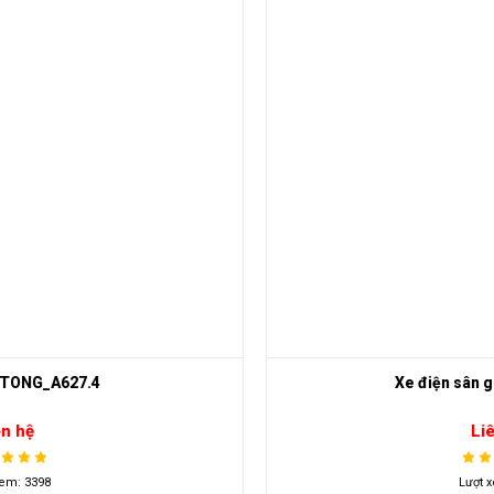
LVTONG_A2.H2
Sau đây là một số hiệu năng khi xe được vận hành
– Để đảm bảo an toàn cho người sử dụng, nhà sản xuất chỉ chế
tạo động cơ vận hành có vận tốc tối đa là 25km/h.
– Vì xe chỉ thích hợp sử dụng trong các khu vực nội địa nên khả
năng leo dốc chỉ nằm trong khoảng 0.2, phù hợp với những địa
hình tương đối thấp.
– Khoảng cách di chuyển tối đa một lần sạc là 90km. Phù hợp với
những khu vực không quá lớn.
4. Thông số kỹ thuật của XE ĐIỆN SÂN GOLF LVTONG_A2.H2
Model No.：
LT-A2.H2
Xe điện sân golf 4+2 chỗ ngồi
Motor：
48V/4KW
Liên hệ
Bình điện :
trojan ,8V*6
Lượt xem: 3487
Bộ sạc：
sạc tự động