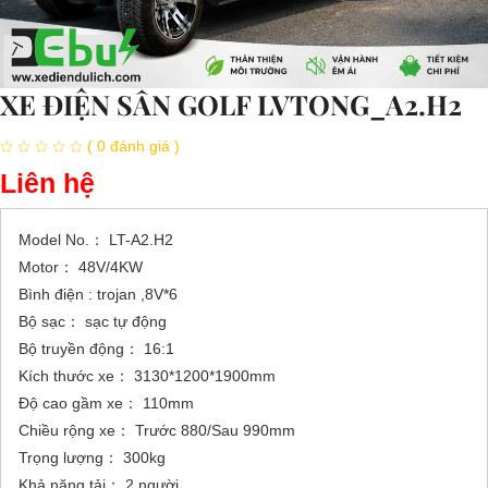
XE ĐIỆN SÂN GOLF LVTONG_A2.H2
( 0 đánh giá )
Liên hệ
Model No.： LT-A2.H2
Motor： 48V/4KW
Bình điện : trojan ,8V*6
Bộ sạc： sạc tự động
Bộ truyền động： 16:1
Kích thước xe： 3130*1200*1900mm
Độ cao gầm xe： 110mm
Chiều rộng xe： Trước 880/Sau 990mm
Trọng lượng： 300kg
Khả năng tải： 2 người