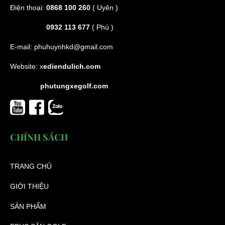
Điện thoại:
0868 100 260
( Uyên )
0932 113 677
( Phú )
E-mail:
phuhuynhkd@gmail.com
Website:
x
ediendulich.com
phutungxegolf.com
CHÍNH SÁCH
TRANG CHỦ
GIỚI THIỆU
SẢN PHẨM