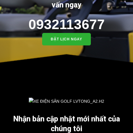
vấn ngay
Kích thước thùng hàng：
1400*1100*265mm
0932113677
⇒ Xem thêm: Bạn nên chọn mua Xe điện sân golf chất lượng
giá tốt ở đâu?
5. Nơi bán xe điện chở hàng 2 chỗ LT-A2.H2
ĐẶT LỊCH NGAY
Để được tư vấn thêm về cách sử dụng xe ô tô điện để tăng tuổi thọ
cho xe hoặc có vấn đề gì cần được hỗ trợ, quý khách vui lòng liên
hệ:
LIÊN HỆ CÔNG TY:
Công ty TNHH TM DV XNK
Đại Cường
Địa chỉ: 845 Quốc Lộ 13, Phường Hiệp Bình Phước, Thành phố
Thủ Đức, TP.HCM
Điện thoại: 08 68 100 260
Nhận bản cập nhật mới nhất của
E-mail:
phuhuynhkd@gmail.com
chúng tôi