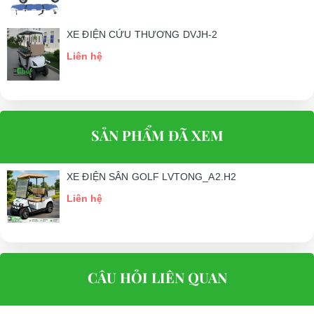
Yếu tố bên ngoài là điều khiến khách hàng để tâm và muốn tìm
XE ĐIỆN CỨU THƯƠNG DVJH-2
hiểu về dòng xe điện chở hàng LT-A2.H2 này hơn.
Liên hệ
– Phục vụ nhu cầu di chuyển nhanh của khách hàng, xe điện chở
hàng model LT-A2.H2 được thiết kế hai chỗ ngồi.
– Để mang lại cảm giác thoải mái nhất cho người ngồi trên xe nên
khung xe không được bao bọc bởi vật cản nào, thiết kế này giúp
SẢN PHẨM ĐÃ XEM
người ngồi có thể ngắm cảnh mà không bị kiểm soát tầm nhìn.
Chính vì điều này nên xe điện chỉ hoạt động trong khu vực nội địa
XE ĐIỆN SÂN GOLF LVTONG_A2.H2
chứ không được phép tham gia giao thông ngoài đường.
Liên hệ
– Hạn chế tình trạng nắng mưa của thời tiết làm ảnh hưởng đến
người ngồi trong xe nên nhà sản xuất đã trang bị khung trần để
che nắng, che mưa. Để giữ khoảng cách giúp người ngồi trên xe
không bị đụng đầu nên độ cao gầm xe của xe điện chở hàng 2 chỗ
CÂU HỎI LIÊN QUAN
LT-A2.H2 được thiết kế là 110mm.
– Đặc biệt, để giúp hành khách có thể mang theo đồ đạc của mình