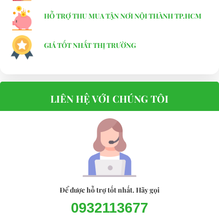
HỖ TRỢ THU MUA TẬN NƠI NỘI THÀNH TP.HCM
GIÁ TỐT NHẤT THỊ TRƯỜNG
LIÊN HỆ VỚI CHÚNG TÔI
Để được hỗ trợ tốt nhất. Hãy gọi
Xe điện chở hàng 2 chỗ LT-A2.H2 LVTONG
0932113677
2. XE ĐIỆN SÂN GOLF LVTONG_A2.H2 chỗ phù hợp với