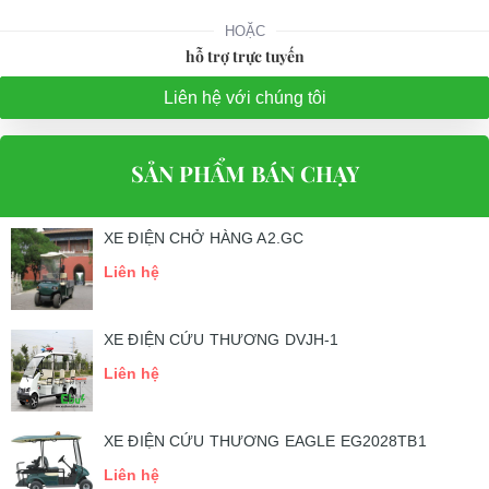
những địa hình nào?
HOẶC
Xe điện chở hàng 2 chỗ LT-A2.H2 dùng để chở khách và các dụng
hỗ trợ trực tuyến
cụ của khách di chuyển trong khu vực nội địa nên đây là dòng xe
Liên hệ với chúng tôi
phù hợp với những mô hình kinh doanh như sân golf, khu resot,
khu du lịch,…
SẢN PHẨM BÁN CHẠY
Bên cạnh đó, xe điện này rất linh hoạt vẫn có thể đáp ứng được
nhu cầu của khách hàng trong việc dùng riêng để chỉ chở hàng
hóa. Vì đây là dòng xe vừa có thể chở người vừa có thể chở hàng
XE ĐIỆN CHỞ HÀNG A2.GC
hóa.
Liên hệ
3. Cấu tạo của XE ĐIỆN SÂN GOLF LVTONG_A2.H2
Xe điện chở hàng 2 chỗ LT-A2.H2 hiện đang được dùng rất phổ
XE ĐIỆN CỨU THƯƠNG DVJH-1
biến trên thị trường vì những công dụng của nó mang lại. Không
Liên hệ
chỉ nổi bật với thiết kế tinh xảo bắt mắt người dùng mà động cơ
bên trong cũng đảm bảo chất lượng tuyệt đối đem lại sự an tâm
XE ĐIỆN CỨU THƯƠNG EAGLE EG2028TB1
của khách hàng về sản phẩm.
Liên hệ
3.1 Bên ngoài XE ĐIỆN SÂN GOLF LVTONG_A2.H2