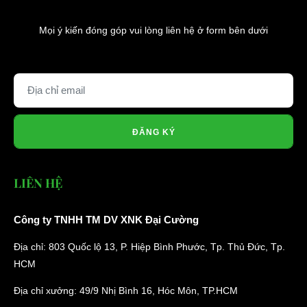
Website:
xediendulich.com
Mọi ý kiến đóng góp vui lòng liên hệ ở form bên dưới
Website:
phutungxegolf.com
ĐĂNG KÝ
LIÊN HỆ
Công ty TNHH TM DV XNK Đại Cường
Địa chỉ: 803 Quốc lộ 13, P. Hiệp Bình Phước, Tp. Thủ Đức, Tp.
HCM
Địa chỉ xưởng: 49/9 Nhị Bình 16, Hóc Môn, TP.HCM