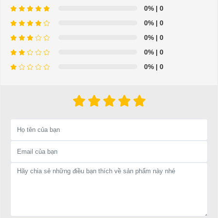
0%
| 0
0%
| 0
0%
| 0
0%
| 0
0%
| 0
Hiện nay, nền kinh tế dịch vụ ngày càng phát triển ở các lĩnh vực
kinh doanh như sân golf, resot, khu du lịch,…
Doanh nghiệp của bạn đang cần một dòng xe có khả năng vừa có
thể chở khách vừa chở được vật dụng của khách? Đây là điều
khiến bạn không thể nào bỏ qua dòng xe điện chở hàng 2 chỗ LT-
A2.H2. Sau đây Xe Điện Đại Cường xin được giới thiệu cũng như
nêu ra những tính năng ưu việt mà sản phẩm này mang lại.
1. Đặc điểm của XE ĐIỆN SÂN GOLF LVTONG_A2.H2