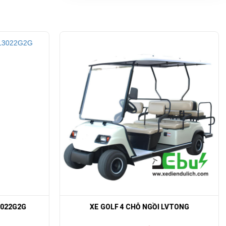
, với bộ
LVTONG
XE ĐIỆN SÂN GOLF 6 CHỖ EG2068K