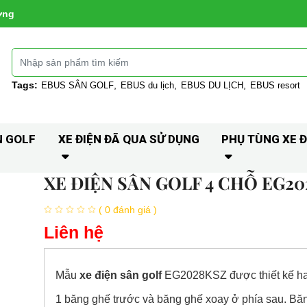
ờng
Tags:
EBUS SÂN GOLF
EBUS du lịch
EBUS DU LỊCH
EBUS resort
N GOLF
XE ĐIỆN ĐÃ QUA SỬ DỤNG
PHỤ TÙNG XE Đ
XE ĐIỆN SÂN GOLF 4 CHỖ EG2
( 0 đánh giá )
Liên hệ
Mẫu
xe điện sân golf
EG2028KSZ được thiết kế ha
1 băng ghế trước và băng ghế xoay ở phía sau. Bă