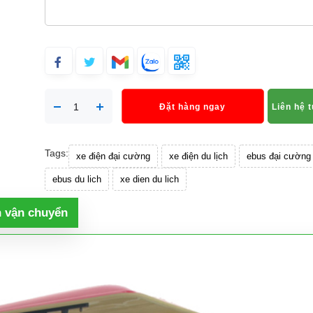
Đặt hàng ngay
Liên hệ 
Tags:
xe điện đại cường
xe điện du lịch
ebus đại cường
ebus du lich
xe dien du lich
h vận chuyển