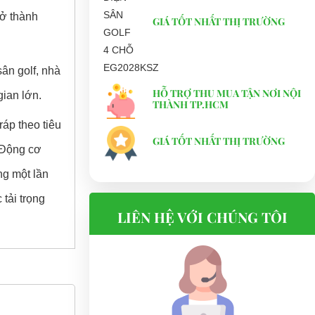
rở thành
GIÁ TỐT NHẤT THỊ TRƯỜNG
sân golf, nhà
HỖ TRỢ THU MUA TẬN NƠI NỘI
gian lớn.
THÀNH TP.HCM
áp theo tiêu
GIÁ TỐT NHẤT THỊ TRƯỜNG
 Động cơ
ng một lần
 tải trọng
LIÊN HỆ VỚI CHÚNG TÔI