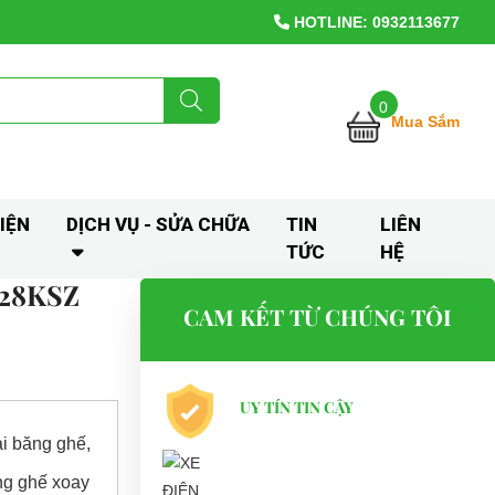
HOTLINE: 0932113677
0
Mua Sắm
IỆN
DỊCH VỤ - SỬA CHỮA
TIN
LIÊN
TỨC
HỆ
028KSZ
CAM KẾT TỪ CHÚNG TÔI
UY TÍN TIN CẬY
i băng ghế,
ng ghế xoay