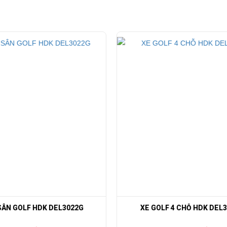
àn với phosphate + electro-sơn điều trị
 trước cơ thể + PP nhựa phía sau cơ thể
u cơ một mảnh
 da nhân tạo, tay vịn hình thành, đáy ghế nhựa
/ đảo ngược, chỉ báo dung lượng pin, khóa đánh lửa
iữ đồ uống
tín hiệu rẽ trước, 2 đèn hậu (mỗi đèn kết hợp 1 phanh với 1 tín hiệu rẽ)
C-DC (chuyển đổi từ 48V thành 12V), còi. Báo thức đảo chiều
F 4 CHỖ HDK DEL3022G2G
XE GOLF 4 CHỖ NGỒI 