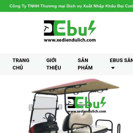
Công Ty TNHH Thương mại Dịch vụ Xuất Nhập Khẩu Đại Cư
TRANG
GIỚI
SẢN
EBUS SÂ
CHỦ
THIỆU
PHẨM