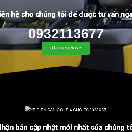
iên hệ cho chúng tôi để được tư vấn ng
0932113677
ĐẶT LỊCH NGAY
Nhận bản cập nhật mới nhất của chúng tô