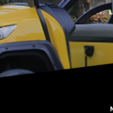
Điện thoại: -08 68 100 260 ( Châu )
L
-093 211 3677 ( Phú )
E-mail:
phuhuynhkd@gmail.com
Website:
xediendulich.com
Website:
phutungxegolf.com