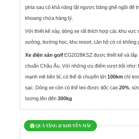
phía sau có khả năng lật ngược băng ghế ngồi để t
khoang chứa hàng lý.
Với thiết kế này, dòng xe rất thích hợp các khu vực 
xưởng, trường học, khu resort, căn hộ có có không 
Xe điện sân golf
EG2028KSZ được thiết kế và lắp r
chuẩn Châu Âu. Với những ưu điểm vượt trội như:
mạnh mẽ bền bỉ, có thể di chuyển tới
100km
chỉ tro
sạc. Dòng xe còn có thể leo được dốc cao
20%
, sức
lượng lên đến
300kg
QUÀ TẶNG & KHUYẾN MÃI