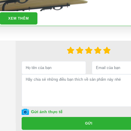
XEM THÊM
Gửi ảnh thực tế
GỬI