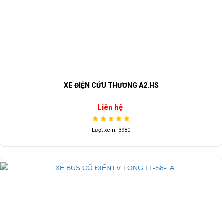
Thủ Đức, TP.HCM
Điện thoại: -08 68 100 260 ( Châu )
-093 211 3677 ( Phú )
E-mail:
phuhuynhkd@gmail.com
XE ĐIỆN CỨU THƯƠNG A2.HS
Website:
xediendulich.com
Liên hệ
Website:
phutungxegolf.com
Lượt xem: 3980