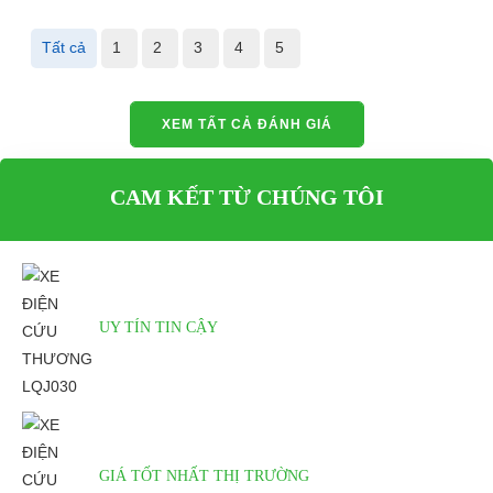
Xe điện cấp cứu kết hợp thêm 5 chỗ ngồi
Tất cả
1
2
3
4
5
Trên xe
LQJ030G8
có gắn giường nằm cho bệnh nhân, và
có khả năng chở thêm được 6 người nữa ngoài nhân viên y
XEM TẤT CẢ ĐÁNH GIÁ
tế đi theo xe bao gồm cả tài xế lái xe điện.
CAM KẾT TỪ CHÚNG TÔI
UY TÍN TIN CẬY
GIÁ TỐT NHẤT THỊ TRƯỜNG