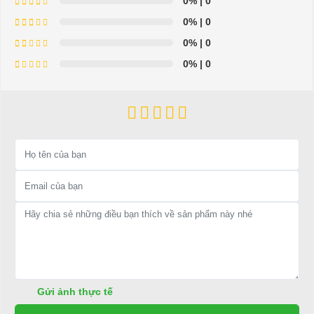
0%
| 0
Xe điện cho người cao tuổi không chỉ là phương tiện
0%
| 0
đi lại, mà còn là người bạn đồng hành giúp cha mẹ, ông bà
0%
| 0
giữ vững sự tự lập, tận hưởng cuộc sống trọn vẹn hơn.
0%
| 0
Hãy để tuổi già thêm vui khỏe, thoải mái và an toàn
cùng xe điện thông minh ngay hôm nay!
Thông số kỹ thuật
THÔNG TIN CHUNG
Hãng sản xuất
EV
Xuất xứ
Việt Nam và Trung Quốc
Gửi ảnh thực tế
Bảo hành Khung
3 Năm