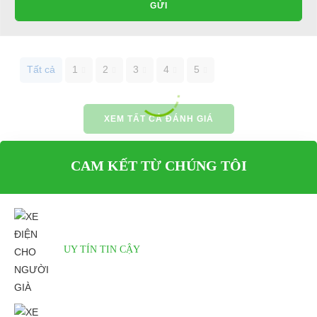
GỬI
Bảo hành Ăc quy, Motor, Bộ
1 Năm
điều khiển
Số chứng nhận
Tất cả
1
2
3
4
5
Mã số khung
NGOẠI HÌNH
XEM TẤT CẢ ĐÁNH GIÁ
Chiều dài x rộng x cao
1600mm x 720mm x 1100mm
Chiều dài cơ sở
1470mm
CAM KẾT TỪ CHÚNG TÔI
Cỡ lốp trước
300-8
Cớ lốp sau
300-8
Màu sắc có bán
Đen, đỏ, xanh dương, trắng,
nâu
UY TÍN TIN CẬY
TÍNH NĂNG
Động cơ
800w, 3 pha, một chiều không
chổi than