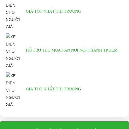
Công suất lớn nhât/tốc độ quay
800w/v/ph
GIÁ TỐT NHẤT THỊ TRƯỜNG
Cách thức thao tác
Tự động
Quãng đường di chuyển
30 - 40km/1lần sạc
Vận tốc tối đa
30 - 40km/h
Khản năng chở nặng
225kg
HỖ TRỢ THU MUA TẬN NƠI NỘI THÀNH TP.HCM
Số người cho phép chớ
2người
Bảo vệ tụt áp
51v
PHỤ KIỆN XE
Ắc quy
48v - 20a
GIÁ TỐT NHẤT THỊ TRƯỜNG
Sạc điện
08 - 10h
Board
800W
Khung
Thép chắc chắn - Sơn tĩnh điện
Cốp xe
Rộng rãi, có khóa