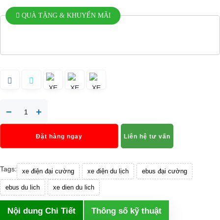
QUÀ TẶNG & KHUYẾN MÃI
Đặt hàng ngay
Liên hệ tư vấn
Tags:
xe điện đại cường
xe điện du lịch
ebus đại cường
ebus du lich
xe dien du lich
Nội dung Chi Tiết
Thông số kỹ thuật