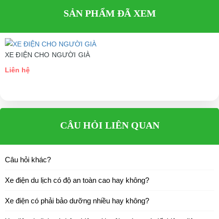
Địa chỉ: 49/9 Nhị Bình 16, Hóc Môn, TP.HCM
SẢN PHẨM ĐÃ XEM
Điện thoại: 0932113677 ( A. Phú )
E-mail:
phuhuynhkd@gmail.com
XE ĐIỆN CHO NGƯỜI GIÀ
Website:
xediendulich.com
Liên hệ
Website:
phutungxegolf.com
CÂU HỎI LIÊN QUAN
Câu hỏi khác?
Xe điện du lịch có độ an toàn cao hay không?
Xe điện có phải bảo dưỡng nhiều hay không?