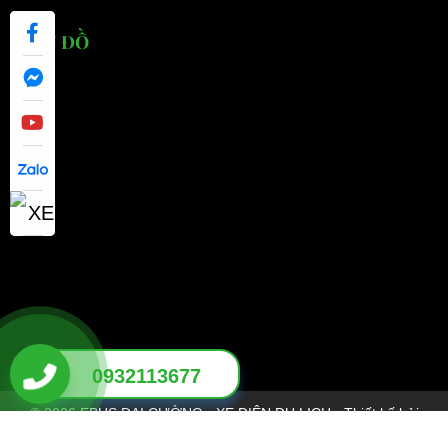
BẢN ĐỒ
0932113677
© 2026 EBUS ĐẠI CƯỜNG - XE ĐIỆN DU LỊCH - Thiết kế bởi
THÊM VÀO GIỎ
MUA NGAY
sikido.vn