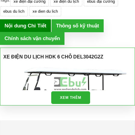
Tags:
xe điện đại cường
xe điện du lịch
ebus đại cường
ebus du lich
xe dien du lich
Nội dung Chi Tiết
Thông số kỹ thuật
Chính sách vận chuyển
XE ĐIỆN DU LỊCH HDK 6 CHỖ DEL3042G2Z
XEM THÊM