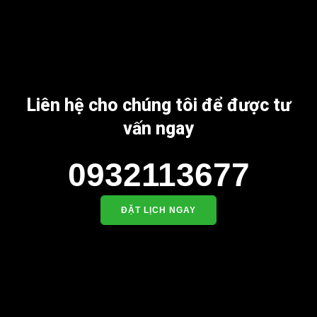
Địa chỉ: 845 Quốc Lộ 13, Phường Hiệp Bình Phước, Thành phố
Thủ Đức, TP.HCM
Điện thoại: -08 68 100 260 ( Châu )
-093 211 3677 ( Phú )
Liên hệ cho chúng tôi để được tư
vấn ngay
E-mail:
phuhuynhkd@gmail.com
Website:
xediendulich.com
0932113677
Website:
phutungxegolf.com
ĐẶT LỊCH NGAY