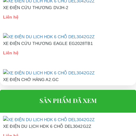
XE ĐIỆN CỨU THƯƠNG DVJH-2
NGOẠI HÌNH
Liên hệ
Chiều dài x Chiều
4960mm x 1480mm x 1980mm
rộng x Chiều cao
Chiều cao yên xe
790mm
XE ĐIỆN CỨU THƯƠNG EAGLE EG2028TB1
Bánh xe và Lốp
10" x 10"
Liên hệ
xe
Mầu sắc có bán
Trắng, xanh, đen, đỏ
XE ĐIỆN CHỞ HÀNG A2.GC
TÍNH NĂNG
Liên hệ
Động cơ
3700W, 3 pha, Không chổi than
SẢN PHẨM ĐÃ XEM
Cách thức thao
Tự điều chỉnh rack và cột tay lái
tác
Quãng đường đi
80 - 100 Km/1 lần sạc
XE ĐIỆN DU LỊCH HDK 6 CHỖ DEL3042G2Z
được
Liên hệ