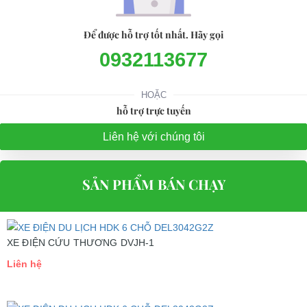
Để được hỗ trợ tốt nhất. Hãy gọi
0932113677
HOẶC
hỗ trợ trực tuyến
Liên hệ với chúng tôi
Chi tiết Xe điện du lịch HDK 6 chỗ DEL3042G2Z
THÔNG TIN CHUNG
SẢN PHẨM BÁN CHẠY
Hãng sản xuất
HDK
Xuất xứ
Trung Quốc
XE ĐIỆN CỨU THƯƠNG DVJH-1
Bảo hành Khung
2 năm
Liên hệ
xe, motor
Bảo hành Ác quy,
1 năm
bộ điều khiển