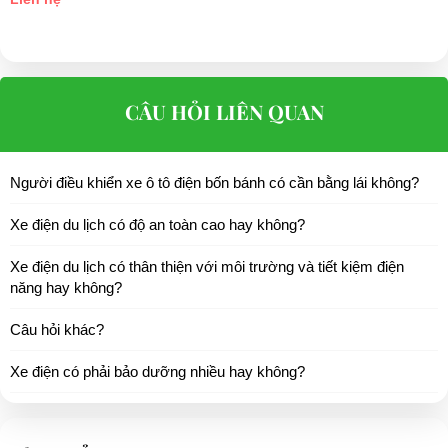
Vận tốc tối đa
30 - 40 Km/h
PHỤ KIỆN XE
Ắc quy
48V - 275A
CÂU HỎI LIÊN QUAN
Sạc điện
48V - 25A
Thời gian sạc
10 - 12 giờ
Người điều khiển xe ô tô điện bốn bánh có cần bằng lái không?
Công suất
4000W
Xe điện du lịch có độ an toàn cao hay không?
Điện áp động cơ
48V
Xe điện du lịch có thân thiện với môi trường và tiết kiệm điện
Khung
Thép chắc chắn - sơn tĩnh điện
năng hay không?
Điện áp
220v - 50Hz
Câu hỏi khác?
Kính
Sợi thủy tinh
Xe điện có phải bảo dưỡng nhiều hay không?
Ghế
Da
Sàn
Cao su Autiskid