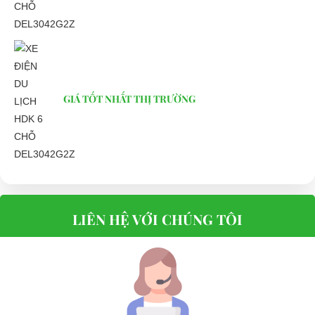
Vô lăng giúp điều chỉnh
GIÁ TỐT NHẤT THỊ TRƯỜNG
Mái che được làm từ hợp kim
hương chuyển động
nhôm
Xe điện du lịch HDK 6 chỗ
DEL3042G2Z sử dụng mái che
được làm từ hợp nhôm, với thiết
kế cong ở góc cạnh, giúp bảo vệ
người sử dụng khỏi các điều kiện
LIÊN HỆ VỚI CHÚNG TÔI
thời tiết bên ngoài.
Thông số kỹ thuật XE ĐIỆN DU LỊCH
HDK 6 CHỖ DEL3042G2Z