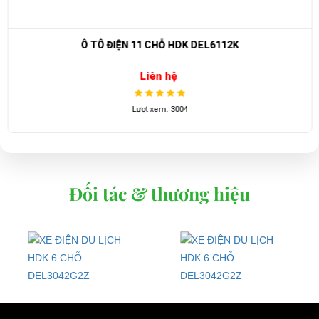
Chân ga
Làm việc ở 2 chế độ
Ô TÔ ĐIỆN 11 CHỖ HDK DEL6112K
Khoảng cách
6m
Liên hệ
phanh
Quay trong
3,6m
Lượt xem: 3004
pham vi
Rất hân hạnh được phục vụ quý khách hàng
⇒ Xem thêm:
Bạn nên chọn mua Xe điện sân golf chất lượng giá
tốt ở đâu?
Đối tác & thương hiệu
Để được tư vấn thêm về cách sử dụng xe ô tô điện để tăng tuổi thọ
cho xe hoặc có vấn đề gì cần được hỗ trợ, quý khách vui lòng liên
hệ:
LIÊN HỆ CÔNG TY:
Công ty TNHH TM DV XNK
Đại Cường