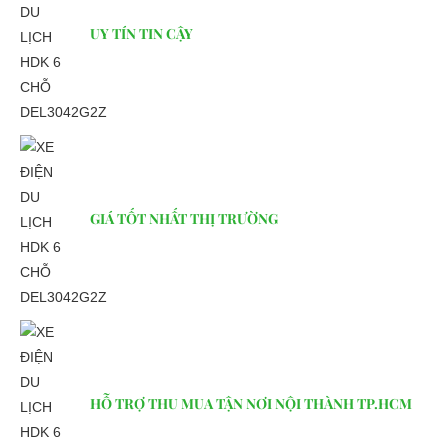
UY TÍN TIN CẬY
Kính chắn gió
Bánh trước kết nối với vô lằng
Xe điện du lịch HDK 6 chỗ
Xe điện du lịch HDK 6 chỗ
GIÁ TỐT NHẤT THỊ TRƯỜNG
DEL3042G2Z có kính chắn
DEL3042G2Z có bánh trước
gió được làm từ sợi thủy tinh
được kết nối trực tiếp với vô lăng,
trong suốt, giúp bảo vệ cho
giúp người điều khiển dễ dàng
người sử dụng, đồng thời tạo
điều khiển xe vận hành qua các
cho người điều khiển một góc
địa hình và chuyển hướng di
quan sát tốt nhất.
chuyển của xe theo nhu câu.
HỖ TRỢ THU MUA TẬN NƠI NỘI THÀNH TP.HCM