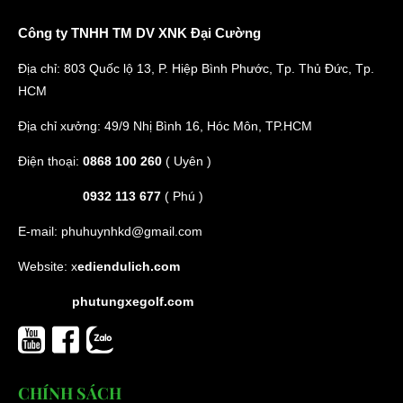
Công ty TNHH TM DV XNK Đại Cường
Địa chỉ: 803 Quốc lộ 13, P. Hiệp Bình Phước, Tp. Thủ Đức, Tp.
HCM
Địa chỉ xưởng: 49/9 Nhị Bình 16, Hóc Môn, TP.HCM
Điện thoại:
0868 100 260
( Uyên )
0932 113 677
( Phú )
E-mail:
phuhuynhkd@gmail.com
Website:
x
ediendulich.com
phutungxegolf.com
CHÍNH SÁCH