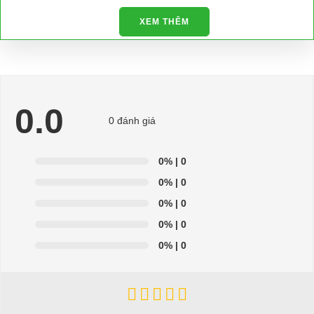
XEM THÊM
Để được tư vấn thêm về cách sử dụng xe ô tô điện để tăng tuổi thọ
cho xe hoặc có vấn đề gì cần được hỗ trợ, quý khách vui lòng liên
hệ:
LIÊN HỆ CÔNG TY:
Công ty TNHH TM DV XNK
Đại Cường
0.0
0 đánh giá
Địa chỉ: 845 Quốc Lộ 13, Phường Hiệp Bình Phước, Thành phố
Thủ Đức, TP.HCM
0%
| 0
Điện thoại: 08 68 100 260 ( Châu ) - 093 211 3677 ( Phú )
0%
| 0
E-mail:
phuhuynhkd@gmail.com
0%
| 0
0%
| 0
Website:
xediendulich.com
0%
| 0
Website:
phutungxegolf.com