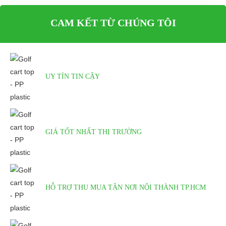
CAM KẾT TỪ CHÚNG TÔI
UY TÍN TIN CẬY
GIÁ TỐT NHẤT THỊ TRƯỜNG
HỖ TRỢ THU MUA TẬN NƠI NỘI THÀNH TP.HCM