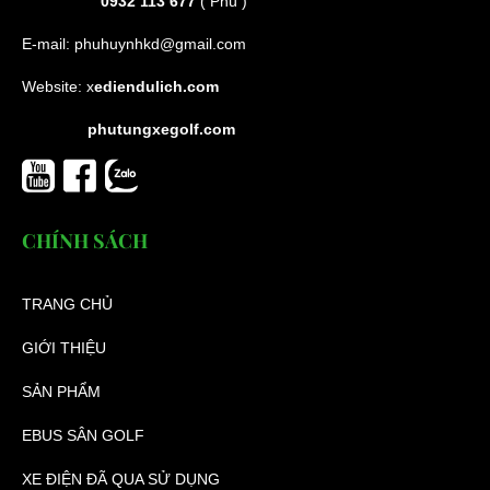
0932 113 677
( Phú )
E-mail:
phuhuynhkd@gmail.com
Website:
x
ediendulich.com
phutungxegolf.com
CHÍNH SÁCH
TRANG CHỦ
GIỚI THIỆU
SẢN PHẨM
EBUS SÂN GOLF
XE ĐIỆN ĐÃ QUA SỬ DỤNG