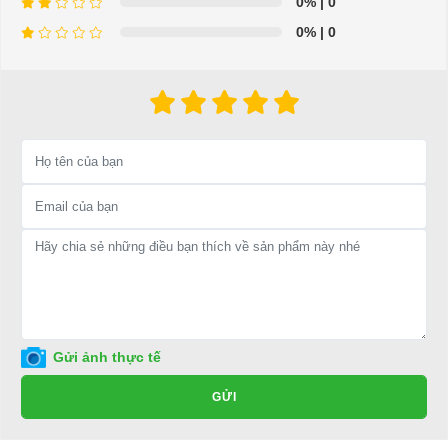
0%
| 0
hệ:
0%
| 0
LIÊN HỆ CÔNG TY:
Công ty TNHH TM DV XNK
Đại Cường
Địa chỉ: 845 Quốc Lộ 13, Phường Hiệp Bình Phước, Thành phố
Thủ Đức, TP.HCM
Điện thoại: 08 68 100 260 ( Châu ) - 093 211 3677 ( Phú )
E-mail:
phuhuynhkd@gmail.com
Website:
xediendulich.com
Website:
phutungxegolf.com
Gửi ảnh thực tế
GỬI