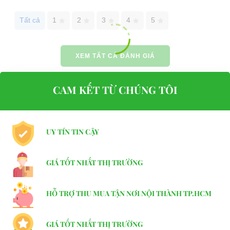
Tất cả
1
2
3
4
5
XEM TẤT CẢ ĐÁNH GIÁ
CAM KẾT TỪ CHÚNG TÔI
UY TÍN TIN CẬY
GIÁ TỐT NHẤT THỊ TRƯỜNG
HỖ TRỢ THU MUA TẬN NƠI NỘI THÀNH TP.HCM
GIÁ TỐT NHẤT THỊ TRƯỜNG