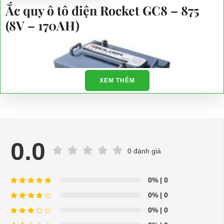
Ắc quy ô tô điện Rocket GC8 – 875
(8V – 170AH)
XEM THÊM
0.0
0 đánh giá
⇒ Xem thêm:
Bạn nên chọn mua Xe điện sân golf chất lượng giá
0%
| 0
tốt ở đâu?
0%
| 0
Để được tư vấn thêm về cách sử dụng xe ô tô điện để tăng tuổi thọ
0%
| 0
cho xe hoặc có vấn đề gì cần được hỗ trợ, quý khách vui lòng liên