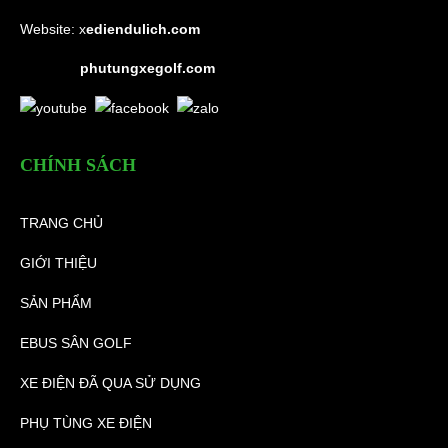
Website:
x
ediendulich.com
phutungxegolf.com
CHÍNH SÁCH
TRANG CHỦ
GIỚI THIỆU
SẢN PHẨM
EBUS SÂN GOLF
XE ĐIỆN ĐÃ QUA SỬ DỤNG
PHỤ TÙNG XE ĐIỆN