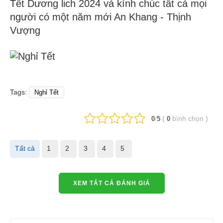
Tết Dương lich 2024 và kính chúc tất cả mọi
người có một năm mới An Khang - Thịnh
Vượng
Tags:
Nghỉ Tết
/
(
bình chọn
)
0
5
0
Tất cả
1
2
3
4
5
XEM TẤT CẢ ĐÁNH GIÁ