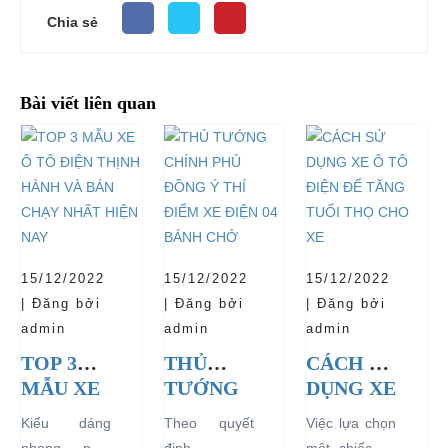
Chia sẻ
Bài viết liên quan
15/12/2022
15/12/2022
15/12/2022
| Đăng bởi
| Đăng bởi
| Đăng bởi
admin
admin
admin
TOP 3
THỦ
CÁCH SỬ
MẪU XE
TƯỚNG
DỤNG XE
Ô TÔ
CHÍNH
Ô TÔ
Kiểu dáng
Theo quyết
Việc lựa chọn
ĐIỆN
PHỦ
ĐIỆN ĐỂ
phong phú,
định số
một chiếc xe