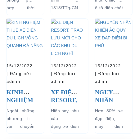
THỊNH
ĐỒNG Ý
TĂNG
hợp thời
1318/TTg-CN
ô tô điện chất
HÀNH
THÍ
TUỔI
trang, dễ
ngày
lượng tốt
VÀ BÁN
ĐIỂM XE
THỌ
dàng sử dụng
27/09/2018,
ngay từ đầu
CHẠY
ĐIỆN 04
CHO XE
mà thân thiện
Thủ tướng
sẽ mang lại
NHẤT
BÁNH
với môi
Chính phủ đã
hiệu quả sử
HIỆN
CHỞ
trường, đặc
đồng ý việc
dụng lâu dài
NAY
KHÁCH
biệt là an toàn
thí điểm việc
và bền đẹp.
DU LỊCH
với người sử
sử dụng các
Tuy nhiên
TẠI CÁC
15/12/2022
15/12/2022
15/12/2022
dụng, đó là
loại xe 4 bánh
bên...
KHU
| Đăng bởi
| Đăng bởi
| Đăng bởi
những ưu...
chạy bằng
VỰC
admin
admin
admin
năng lượng
HẠN
KINH
XE ĐIỆN
NGUYÊN
điện...
CHẾ
NGHIỆM
RESORT,
NHÂN
THUÊ XE
TRÀO
KHIẾN
Ngoài những
Hiện nay, nhu
Hơn 80% xe
ĐIỆN DU
LƯU
ẮC QUY
phương tiện
cầu sử
đạp điện, xe
LỊCH
MỚI
XE ĐẠP
vận chuyển
dụng xe điện
máy điện
VÒNG
CHO
ĐIỆN BỊ
như xích lô,
resort đang
đang lưu
QUANH
CÁC
PHÙ