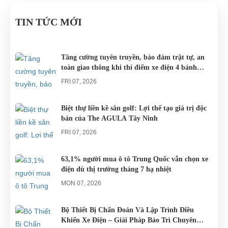
xe máy hay
tăng rất cao
hành tại Việt
ĐÀ
KHU DU
xe đạp, du
cho các khu
Nam đều sử
TIN TỨC MỚI
NẴNG
LỊCH
khách khi đến
du lịch nghĩ
dụng nguồn
NGHĨ
Đà Nẵng có
dưỡng trên
điện từ ắc
DƯỠNG.
thể lựa chọn
khắp cả
quy. Do đó
Tăng cường tuyên truyền, bảo đảm trật tự, an
toàn giao thông khi thí điểm xe điện 4 bánh
cho mình
nước.
các trục trặc
phục vụ du lịch
những
liên quan
FRI 07, 2026
chiếc xe điện
đến...
Đà...
Biệt thự liền kề sân golf: Lợi thế tạo giá trị độc
bản của The AGULA Tây Ninh
FRI 07, 2026
63,1% người mua ô tô Trung Quốc vẫn chọn xe
điện dù thị trường tháng 7 hạ nhiệt
MON 07, 2026
Bộ Thiết Bị Chẩn Đoán Và Lập Trình Điều
Khiển Xe Điện – Giải Pháp Bảo Trì Chuyên